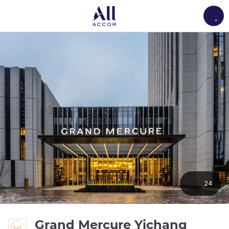
Load
24
Grand Mercure Yichang