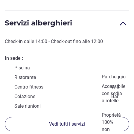
Servizi alberghieri
Check-in
dalle
14:00
-
Check-out
fino alle
12:00
In sede
Piscina
Parcheggio
Ristorante
Accessibile
Centro fitness
Wifi
con sedia
Colazione
Bar
a rotelle
Sale riunioni
Proprietà
100%
Vedi tutti i servizi
non