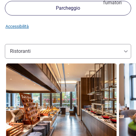
fumatori
Parcheggio
Accessibilità
Ristoranti
Visualizza dettagli
Visualizz