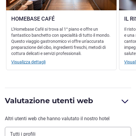
HOMEBASE CAFÉ
IL R
L'Homebase Café si trova al 1° piano e offre un
Il ris
fantastico banchetto con specialità di tutto il mondo.
e una 
Questo viaggio gastronomico vi offre un'accurata
canton
preparazione del cibo, ingredienti freschi, metodi di
impegn
cottura delicati e servizi professionali.
salute
Visualizza dettagli
Visual
Valutazione utenti web
Altri utenti web che hanno valutato il nostro hotel
Tutti i profili