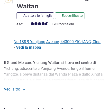
4 stelle
Waitan
Adatto alle famiglie
Ecocertificato
Giudizio clienti (Valutazione ALL)
190 recensioni
4.6/5
No 188-9 Yanjiang Avenue, 443000 YICHANG, Cina
-
Vedi la mappa
Il Grand Mercure Yichang Waitan si trova nel centro di
Descrizione
Yichang, adiacente a Yanjiang Avenue, lungo il fiume
Yangtze, a breve distanza dal Wanda Plaza e dallo Xingfa
Plaza. Si trova a 6 km dalla stazione ferroviaria di Yichang
Est e a 25 km dall'aeroporto di Sanxia. L'hotel dispone di
Vedi altro
306 camere, più della metà delle camere con vista sul
Grand Mercure Yichang Waitan
fiume Yangtze e sulla Torre Naturale. Hotel con ristorante
occidentale e cinese, lobby lounge (gestita da terzi), centro