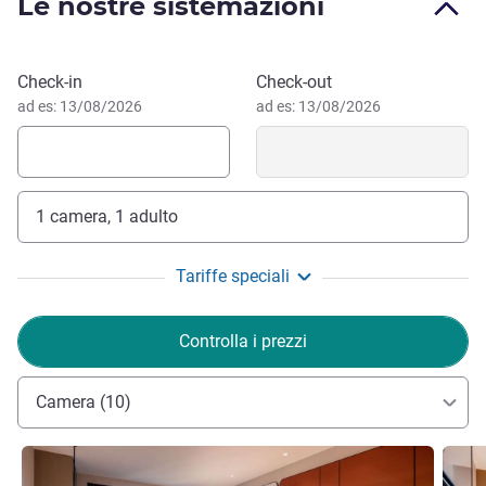
Le nostre sistemazioni
fitness, piscina e 1.400 m² di spazi per riunioni.
Situato nel centro di Yichang, vicino a Yanjiang Avenue,
l'hotel si pone tra l'area centrale, a soli 15 minuti d'auto, e
Prenota questo hotel
Check-in
Check-out
la rete di trasporti che include stazione ferroviaria,
ad es: 13/08/2026
ad es: 13/08/2026
aeroporto e autostrada Shanghai-Chongqing.
1 camera, 1 adulto
Tariffe speciali
Controlla i prezzi
Camera (10)
Visualizza dettagli
Visual