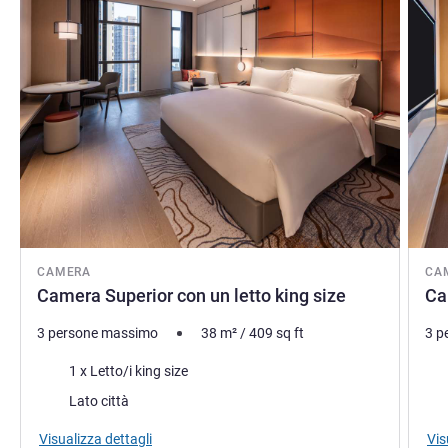
CAMERA
CA
Camera Superior con un letto king size
Ca
3 persone massimo
38
m²
/
409
sq ft
3 p
Biancheria da letto
Bia
1 x Letto/i king size
Vista:
Vist
Lato città
Visualizza dettagli
Vis