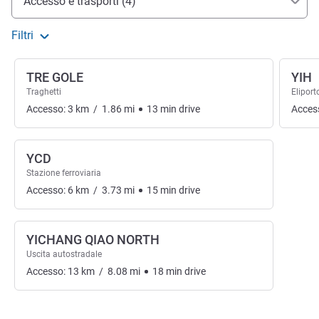
Accesso e trasporti (4)
Filtri
TRE GOLE
YIH
Traghetti
Elipor
Accesso:
3
km
/
1.86
mi
13
min
drive
Acces
YCD
Stazione ferroviaria
Accesso:
6
km
/
3.73
mi
15
min
drive
YICHANG QIAO NORTH
Uscita autostradale
Accesso:
13
km
/
8.08
mi
18
min
drive