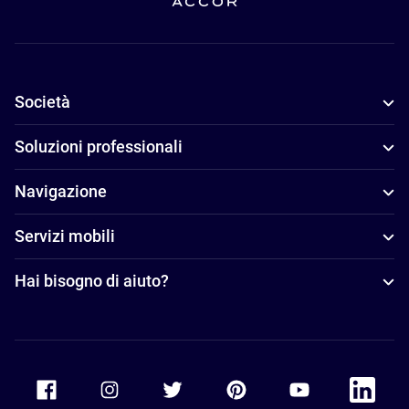
Società
Soluzioni professionali
Navigazione
Servizi mobili
Hai bisogno di aiuto?
Accor Facebook
Accor Instagram
Accor Twitter
Accor Pinterest
Accor Youtube
Accor Li