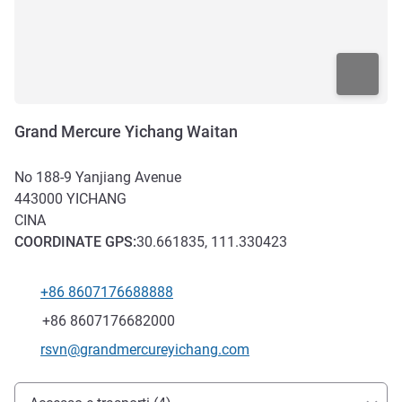
Grand Mercure Yichang Waitan
No 188-9 Yanjiang Avenue
443000
YICHANG
CINA
COORDINATE
GPS
:
30.661835, 111.330423
+86 8607176688888
Telefono
Fax
+86 8607176682000
E-mail di contatto
rsvn@grandmercureyichang.com
Accesso e trasporti