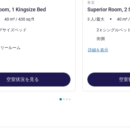
客室
oom, 1 Kingsize Bed
Superior Room, 2 
40
m²
/
430
sq ft
3 人/最大
40
m²
寝具
キングサイズベッド
2 x シングルベッ
ビュー:
街側
フリールーム
詳細を表示
空室状況を見る
空室
ージ
, 客室 1 : Superior Room, 1 Kingsize Bed , 客室 2 : Superior 