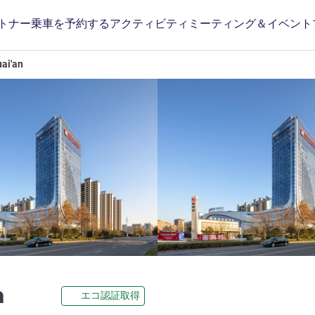
トナー
乗車を予約する
アクティビティ
ミーティング＆イベント
ai'an
5 つ星
n
エコ認証取得