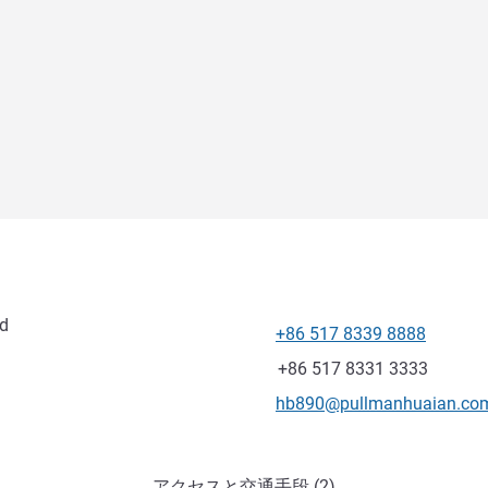
d
+86 517 8339 8888
電話番号
ファックス
+86 517 8331 3333
Eメール
hb890@pullmanhuaian.co
アクセスと交通手段 (2)