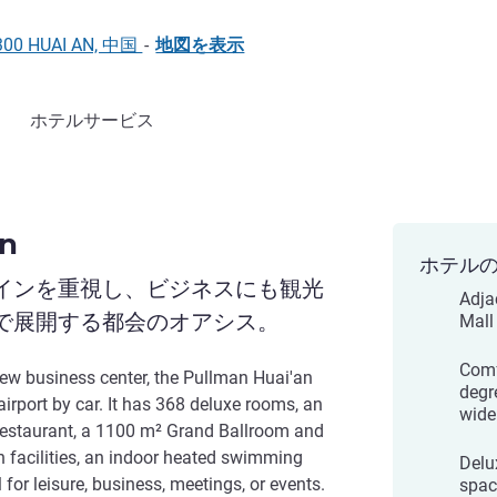
3300 HUAI AN, 中国
-
地図を表示
ホテルサービス
an
ホテル
インを重視し、ビジネスにも観光
Adja
で展開する都会のオアシス。
Mall
Comf
 new business center, the Pullman Huai'an
degr
irport by car. It has 368 deluxe rooms, an
wide
 Restaurant, a 1100 m² Grand Ballroom and
 facilities, an indoor heated swimming
Delu
 for leisure, business, meetings, or events.
spac