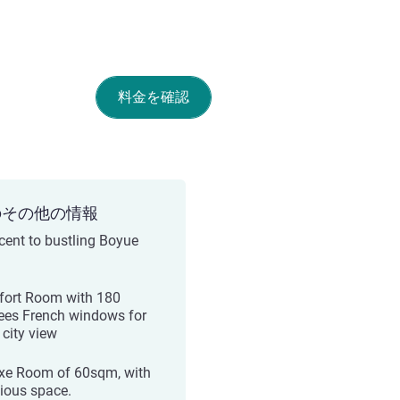
料金を確認
のその他の情報
cent to bustling Boyue
ort Room with 180
ees French windows for
 city view
xe Room of 60sqm, with
ious space.