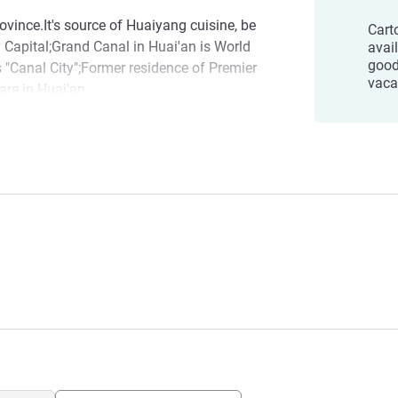
ovince.It's source of Huaiyang cuisine, be
Cart
 Capital;Grand Canal in Huai'an is World
avai
good
 "Canal City";Former residence of Premier
vaca
re in Huai'an.