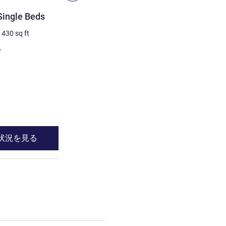
客室
Single Beds
Premium Room, 1 Kingsiz
/
430
sq ft
3 人/最大
45
m²
/
484
sq ft
寝具
ド
1 x キングサイズベッド
ビュー:
街側
詳細を表示
状況を見る
空室状況を見
Room, 2 Single Beds