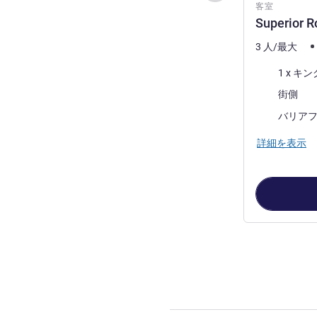
客室
Superior R
3 人/最大
寝具
1 x 
ビュー:
街側
バリア
詳細を表示
4
ページ中
1
ペ