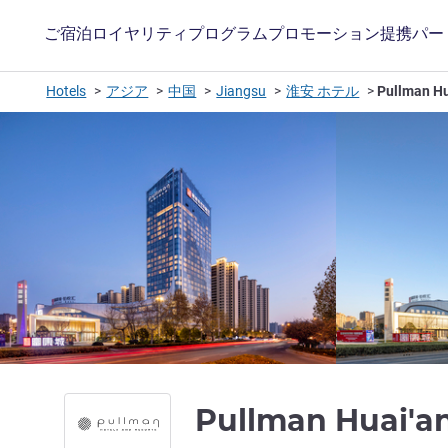
ご宿泊
ロイヤリティプログラム
プロモーション
提携パー
Hotels
アジア
中国
Jiangsu
淮安 ホテル
Pullman Hu
Pullman Huai'a