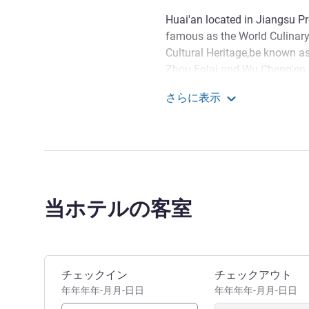
Huai'an located in Jiangsu Pr
famous as the World Culinary
Cultural Heritage,be known as
Zhou Enlai and Wu Cheng'en a
さらに表示
Pullman Huai'an
当ホテルの客室
このホテルを予約
チェックイン
チェックアウト
年年年年-月月-日日
年年年年-月月-日日