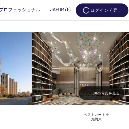
Loading...
プロフェッショナル
JA
EUR
(€)
ログイン / 登録
30の写真を見る
ベストレートを
お約束