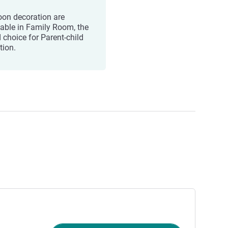
oon decoration are
lable in Family Room, the
 choice for Parent-child
tion.