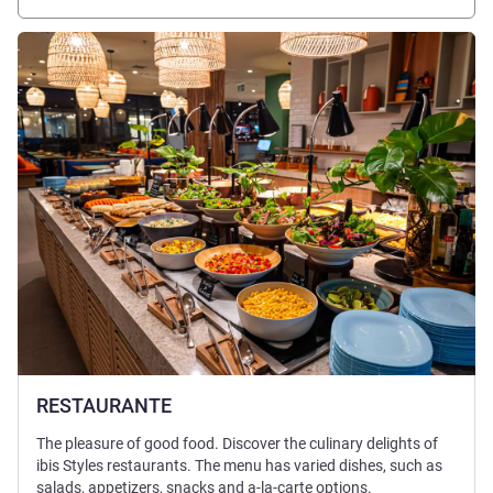
詳細を表示
RESTAURANTE
The pleasure of good food. Discover the culinary delights of
ibis Styles restaurants. The menu has varied dishes, such as
salads, appetizers, snacks and a-la-carte options.