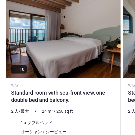
10
客室
客
Standard room with sea-front view, one
St
double bed and balcony.
be
2 人/最大
24
m²
/
258
sq ft
2 
寝具
寝
1 x ダブルベッド
ビュー:
ビュ
オーシャン / シービュー