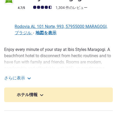
お客さまの声 (確認済みレビュー アコーホテルズ)
1,304 件のレビュー
4.7/5
Rodovia AL 101 Norte, 993, 57955000 MARAGOGI,
ブラジル
-
地図を表示
Enjoy every minute of your stay at Ibis Styles Maragogi. A
説明
beachfront hotel to disconnect from hectic routines and to
have fun with family and friends. Rooms are modern,
comfortable and affordable, with WiFi, air conditioning,
hairdryer, minibar and safe. The swimming pool, kids area,
さらに表示
gym and restaurant with terrace make all the difference.
Ibis Styles Maragogi
Ibis Styles Maragogi is pet friendly and 100% non-
smoking!
ホテル情報
With its privileged location, ibis Styles Maragogi is between
two international airports: Recife Guararapes (in Recife),
and Maceió Zumbi dos Palmares (in Maceió), two