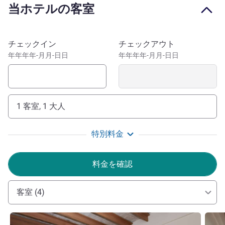
当ホテルの客室
important cities in the Northeast. In addition to natural
pools, Maragogi has the most beautiful beaches on the
Northeastern coast. For day trips to prime destinations,
このホテルを予約
チェックイン
チェックアウト
such as Japaratinga, São Miguel dos Milagres and Praia
年年年年-月月-日日
年年年年-月月-日日
dos Carneiros.
Maragogi - the Brazilian Caribbean - is an ideal destination
to relax and explore paradise beaches and nearby
destinations, such as Japaratinga, São Miguel dos
1 客室, 1 大人
Milagres, and Praia dos Carneiros.
特別料金
Welcome to ibis Styles Maragogi, for beachfront
comfort, style and practicality. Enjoy the Brazilian
Caribbean with our dedicated staff, the first ibis hotel on
料金を確認
the sand in Brazil. Bruna Lira - Manager.
Bruna Lira ホテル経営
客室 (4)
詳細を表示
詳細