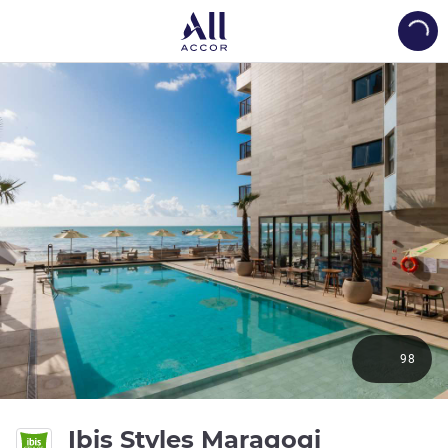
Load
98
3 つ星
Ibis Styles Maragogi