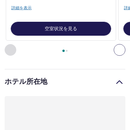
詳細を表示
詳
空室状況を見る
2
ページ中
1
ページ
, 客室 1 : Standard room with sea-front vi
前に戻る - 客室
次へ
ホテル所在地