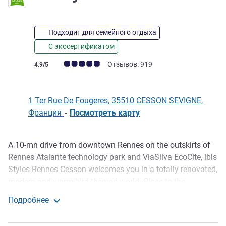
Подходит для семейного отдыха
С экосертификатом
Примечание: отзывы клиентов (Рейтинг ALL)
Отзывов: 919
4.9/5
1 Ter Rue De Fougeres, 35510 CESSON SEVIGNE,
Франция
-
Посмотреть карту
A 10-mn drive from downtown Rennes on the outskirts of
Описание
Rennes Atalante technology park and ViaSilva EcoCite, ibis
Styles Rennes Cesson welcomes you in a totally renovated,
modern and warm bird-themed world. Close to the
beautiful Gayeulles Park, half town half country, you can
Подробнее
enjoy a quiet and relaxing setting for your business stays
ibis Styles Rennes Cesson
or a family weekend.