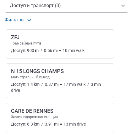
Доступ и транспорт
Доступ и транспорт (3)
Фильтры
ZFJ
Трамвайные пути
Доступ:
900
m
/
0.56
mi
10
min
walk
N 15 LONGS CHAMPS
Магистральный выезд
Доступ:
1.4
km
/
0.87
mi
17
min
walk
/
3
min
drive
GARE DE RENNES
Железнодорожная станция
Доступ:
6.3
km
/
3.91
mi
13
min
drive