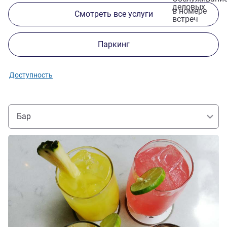
деловых
в номере
Смотреть все услуги
встреч
Паркинг
Доступность
Бар
Подробная информация