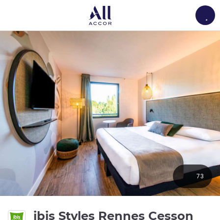
Load
73
3 з
ibis Styles Rennes Cesson