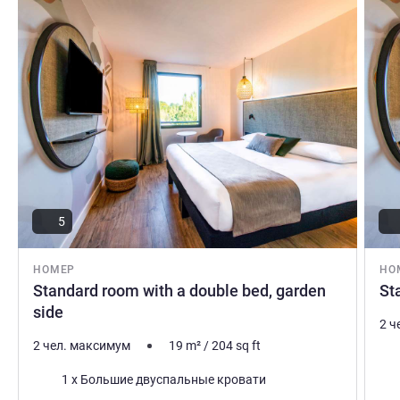
Подробная информация
Подро
5
НОМЕР
НО
Standard room with a double bed, garden
St
side
2 ч
2 чел. максимум
19
m²
/
204
sq ft
Пос
Постель
1 x Большие двуспальные кровати
Вид