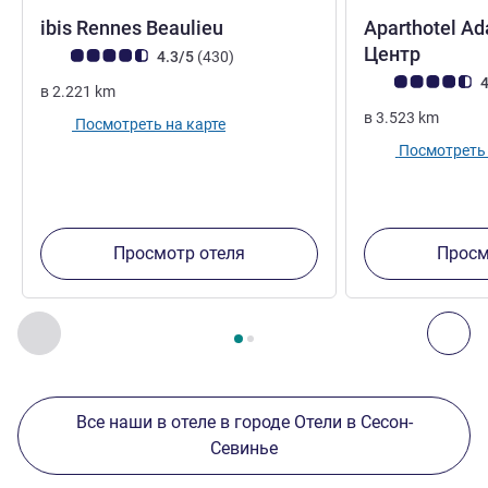
3 звезды
ibis Rennes Beaulieu
Aparthotel Ad
2 звез
Центр
Примечание: отзывы клиентов (Рейтинг ALL)
Отзывов
4.3/5
(430
)
Примечание: отз
4
в
2.221
km
в
3.523
km
Посмотреть на карте
Посмотреть 
Просмотр отеля
Просм
Страница
1
из
2
, Другие отели поблизости 1 :, Другие оте
Назад - Другие отели поблизости
Дал
Все наши в отеле в городе Отели в Сесон-
Севинье