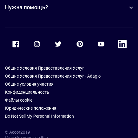
Нужна помощь?
Accor Facebook
Accor Instagram
Accor Twitter
Accor Pinterest
Accor Youtube
Accor Li
Общие Условия Предоставления Услуг
Общие Условия Предоставления Услуг - Adagio
Общие условия участия
Конфиденциальность
Файлы cookie
Юридические положения
Do Not Sell My Personal Information
© Accor2019