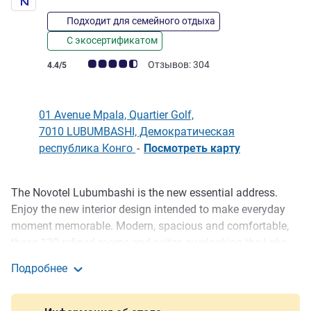
Подходит для семейного отдыха
С экосертификатом
Примечание: отзывы клиентов (Рейтинг ALL)
Отзывов: 304
4.4/5
01 Avenue Mpala, Quartier Golf,
7010 LUBUMBASHI, Демократическая
республика Конго
-
Посмотреть карту
The Novotel Lubumbashi is the new essential address.
Описание
Enjoy the new interior design intended to make everyday
moment memorable. Modern, spacious and comfortable,
these 120 refined rooms and suites overlooking the Lake
Kipopo. Share a friendly moment at the restaurant with its
Подробнее
new concept of open kitchen. The nail of the show takes
Novotel Lubumbashi
place on our roof top with panoramic views and enjoy the
sensation of complete relaxation at the pool, bar and