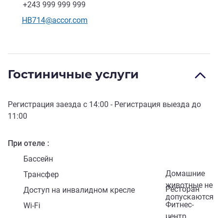
Факс
+243 999 999 999
Контактный адрес электронной почты
HB714@accor.com
Гостиничные услуги
Регистрация заезда с
14:00
- Регистрация выезда до
11:00
При отеле
Бассейн
Домашние
Трансфер
животные не
Ресторан
Доступ на инвалидном кресле
допускаются
Фитнес-
Wi-Fi
центр