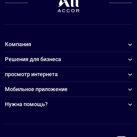
Компания
Решения для бизнеса
просмотр интернета
Мобильное приложение
Нужна помощь?
Accor Facebook
Accor Instagram
Accor Twitter
Accor Pinterest
Accor Youtube
Accor Li