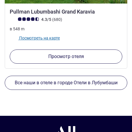
5 звезды
Pullman Lubumbashi Grand Karavia
Примечание: отзывы клиентов (Рейтинг ALL)
Отзывов
4.3/5
(680
)
в
548
m
Посмотреть на карте
Просмотр отеля
Все наши в отеле в городе Отели в Лубумбаши