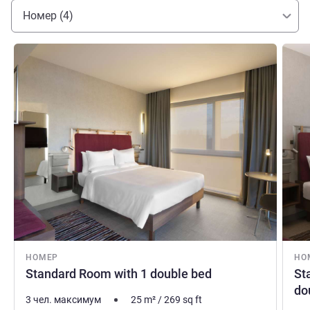
Номер (4)
Подробная информация
Подро
НОМЕР
НО
Standard Room with 1 double bed
St
do
3 чел. максимум
25
m²
/
269
sq ft