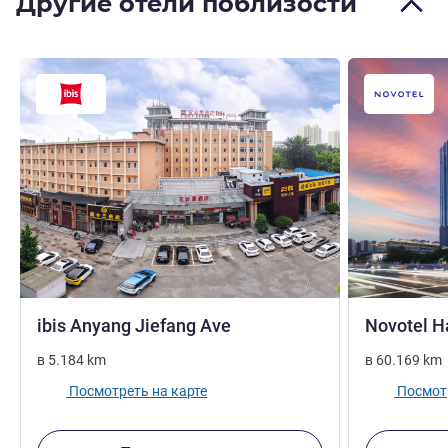
Другие отели поблизости
3 звезды
ibis Anyang Jiefang Ave
Novotel 
в
5.184
km
в
60.169
km
Посмотреть на карте
Посмотр