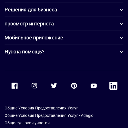
Решения для бизнеса
просмотр интернета
Мобильное приложение
Нужна помощь?
Accor Facebook
Accor Instagram
Accor Twitter
Accor Pinterest
Accor Youtube
Accor Li
Общие Условия Предоставления Услуг
Общие Условия Предоставления Услуг - Adagio
Общие условия участия