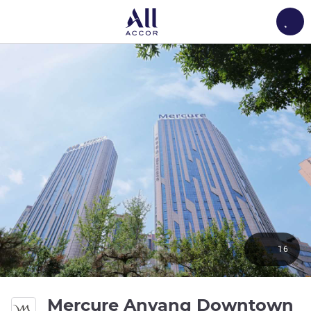
Load
16
4
Mercure Anyang Downtown