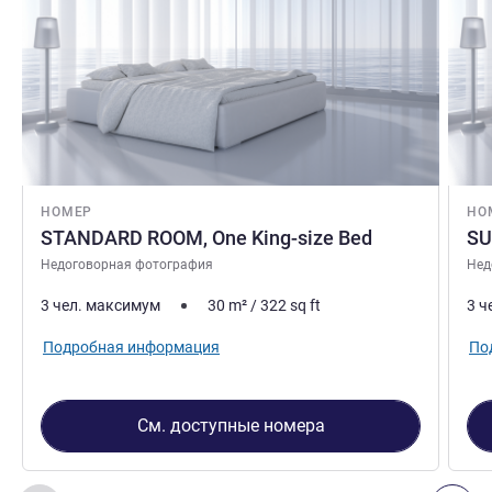
НОМЕР
НО
STANDARD ROOM, One King-size Bed
SU
Недоговорная фотография
Нед
3 чел. максимум
30
m²
/
322
sq ft
3 ч
Подробная информация
По
См. доступные номера