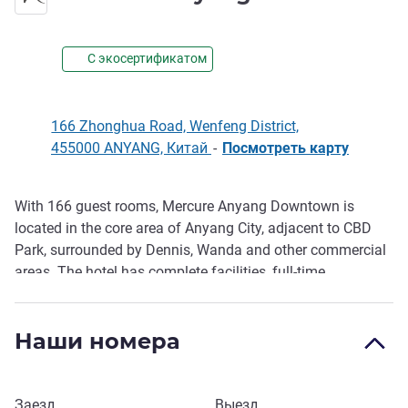
С экосертификатом
166 Zhonghua Road, Wenfeng District,
455000 ANYANG, Китай
-
Посмотреть карту
With 166 guest rooms, Mercure Anyang Downtown is
Описание
located in the core area of Anyang City, adjacent to CBD
Park, surrounded by Dennis, Wanda and other commercial
areas. The hotel has complete facilities, full-time
restaurant, lobby bar, multi-functional me eting room, 24-
hour fitness center and self-service laundry room, etc. We
Наши номера
are committed to making both business and holiday
travelers feel at home.
Забронировать этот отель
Заезд
Выезд