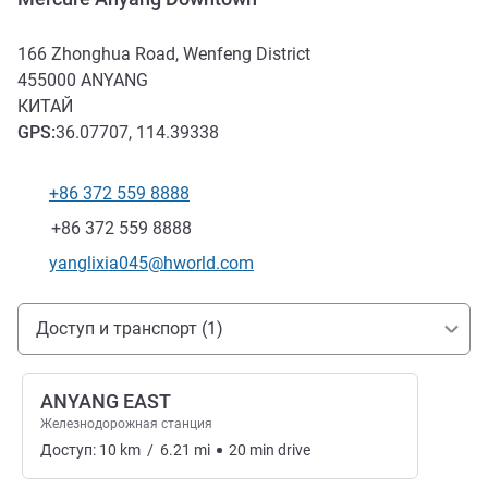
166 Zhonghua Road, Wenfeng District
455000
ANYANG
КИТАЙ
GPS
:
36.07707, 114.39338
+86 372 559 8888
Телефон
Факс
+86 372 559 8888
Контактный адрес электронной почты
yanglixia045@hworld.com
Доступ и транспорт
Доступ и транспорт (1)
ANYANG EAST
Железнодорожная станция
Доступ:
10
km
/
6.21
mi
20
min
drive