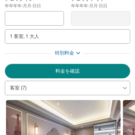
年年年年-月月-日日
年年年年-月月-日日
1 客室, 1 大人
特別料金
料金を確認
客室 (7)
詳細を表示
詳細