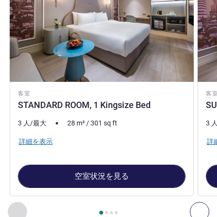
客室
客
STANDARD ROOM, 1 Kingsize Bed
SU
3 人/最大
28
m²
/
301
sq ft
3 
詳細を表示
詳
空室状況を見る
4
ページ中
1
ページ
, 客室 1 : STANDARD ROOM, 1 Kingsize B
前に戻る - 客室
次へ