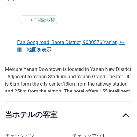
エコ認証取得
Fan Gong road, Baota District, 9000576 Yan'an, 中
国
-
地図を表示
Mercure Yanan Downtown is located in Yanan New District
説明
. Adjacent to Yanan Stadium and Yanan Grand Theater . It
is 6km form the city center,13km from the railway station
and 25km from the airport. The hotel offers 155 intelligent
guest rooms with romantic and elegant French design. The
hotel has a buffet restaurant with rich Chinese and western
当ホテルの客室
breakfast, and also provides lobby bar, multi functional
meeting room, 24 hours gym & self service laundry room to
meet the needs of business and leisure guests.
このホテルを予約
チェックイン
チェックアウト