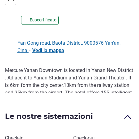
Ecocertificato
Fan Gong road, Baota District, 9000576 Yan'an,
Cina
-
Vedi la mappa
Mercure Yanan Downtown is located in Yanan New District
Descrizione
. Adjacent to Yanan Stadium and Yanan Grand Theater . It
is 6km form the city center,13km from the railway station
and 25km from the airport. The hotel offers 155 intelligent
guest rooms with romantic and elegant French design. The
hotel has a buffet restaurant with rich Chinese and western
Le nostre sistemazioni
breakfast, and also provides lobby bar, multi functional
meeting room, 24 hours gym & self service laundry room to
meet the needs of business and leisure guests.
Prenota questo hotel
Check-in
Check-out