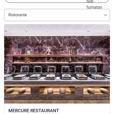
non
fumatori
Ristorante
Visualizza dettagli
MERCURE RESTAURANT