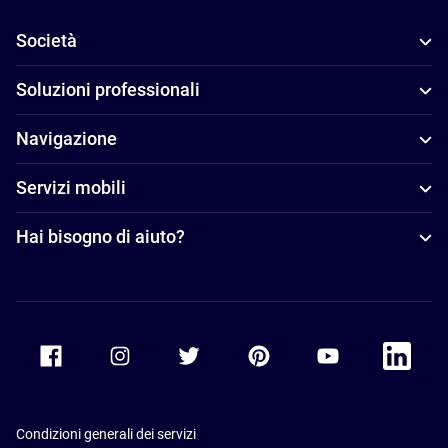
Società
Soluzioni professionali
Navigazione
Servizi mobili
Hai bisogno di aiuto?
Accor Facebook
Accor Instagram
Accor Twitter
Accor Pinterest
Accor Youtube
Accor Li
Condizioni generali dei servizi