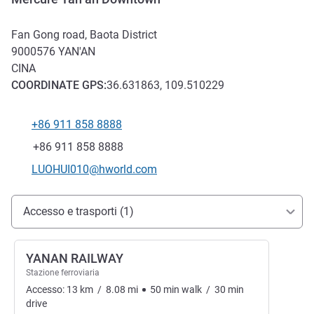
Fan Gong road, Baota District
9000576
YAN'AN
CINA
COORDINATE
GPS
:
36.631863, 109.510229
+86 911 858 8888
Telefono
Fax
+86 911 858 8888
E-mail di contatto
LUOHUI010@hworld.com
Accesso e trasporti
Accesso e trasporti (1)
YANAN RAILWAY
Stazione ferroviaria
Accesso:
13
km
/
8.08
mi
50
min
walk
/
30
min
drive