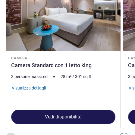
CAMERA
CA
Camera Standard con 1 letto king
Ca
3 persone massimo
28
m²
/
301
sq ft
3 p
Visualizza dettagli
Vis
Vedi disponibilità