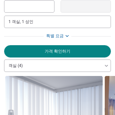
1 객실, 1 성인
특별 요금
가격 확인하기
객실 (4)
세부 정보 보기
세부 