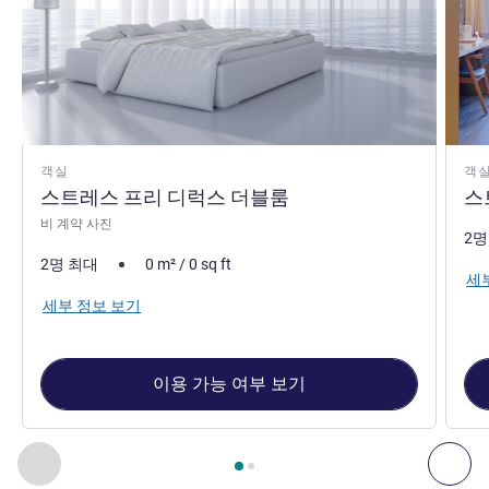
객실
객
스트레스 프리 디럭스 더블룸
스
비 계약 사진
2명
2명 최대
0
m²
/
0
sq ft
세
세부 정보 보기
이용 가능 여부 보기
2
/
1
페이지
, 객실 1 : 스트레스 프리 디럭스 더블룸 , 객실 2 
이전 - 객실
다음