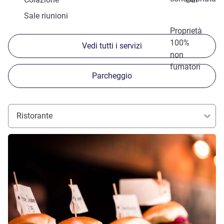
Sale riunioni
Proprietà
100%
Vedi tutti i servizi
non
fumatori
Parcheggio
Ristorante
Visualizza dettagli