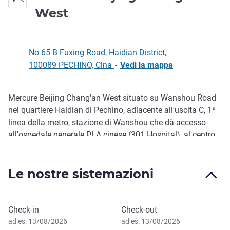
4 stelle
West
No 65 B Fuxing Road, Haidian District,
100089 PECHINO, Cina
-
Vedi la mappa
Mercure Beijing Chang'an West situato su Wanshou Road
Descrizione
nel quartiere Haidian di Pechino, adiacente all'uscita C, 1ª
linea della metro, stazione di Wanshou che dà accesso
all'ospedale generale PLA cinese (301 Hospital), al centro
commerciale Huaxi e al Cadillac Center. L'hotel dispone di
174 camere intelligenti progettate secondo l'elegante e
Le nostre sistemazioni
romantico stile francese. Il ristorante a buffet serve
colazione cinese e occidentale. Presente anche un bar
della hall 24 ore su 24 e sale riunioni multifunzionali.
Prenota questo hotel
Check-in
Check-out
ad es: 13/08/2026
ad es: 13/08/2026