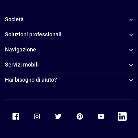
Società
Soluzioni professionali
Navigazione
Servizi mobili
Hai bisogno di aiuto?
Accor Facebook
Accor Instagram
Accor Twitter
Accor Pinterest
Accor Youtube
Accor Li