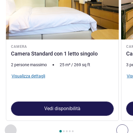
CAMERA
CA
Camera Standard con 1 letto singolo
Ca
2 persone massimo
25
m²
/
269
sq ft
3 p
Visualizza dettagli
Vis
Vedi disponibilità
Pagina
1
di
5
, Camera 1 : Camera Standard con 1 letto singolo
Precedente - Camera
Suc