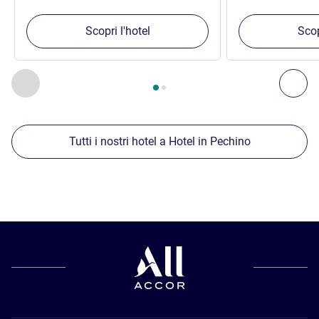
Scopri l'hotel
Scop
Pagina
1
di
2
, Nostre ulteriori strutture nelle vicinanze 1 :, Nost
Precedente - Nostre ulteriori strutture nelle vicinanze
Succ
Tutti i nostri hotel a Hotel in Pechino