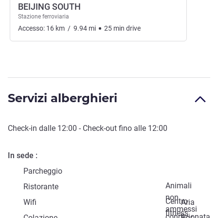
BEIJING SOUTH
Stazione ferroviaria
Accesso:
16
km
/
9.94
mi
25
min
drive
Servizi alberghieri
Check-in
dalle
12:00
-
Check-out
fino alle
12:00
In sede
Parcheggio
Animali
Ristorante
non
Centro
Wifi
Aria
ammessi
fitness
condizionata
Colazione
Bar