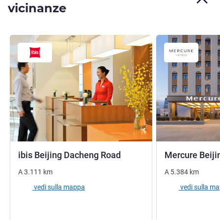
vicinanze
3 stelle
ibis Beijing Dacheng Road
Mercure Beiji
A
3.111
km
A
5.384
km
vedi sulla mappa
vedi sulla m