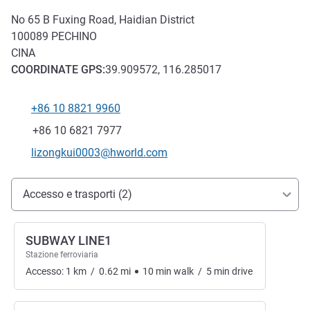
No 65 B Fuxing Road, Haidian District
100089
PECHINO
CINA
COORDINATE
GPS
:
39.909572, 116.285017
+86 10 8821 9960
Telefono
Fax
+86 10 6821 7977
E-mail di contatto
lizongkui0003@hworld.com
Accesso e trasporti
Accesso e trasporti (2)
SUBWAY LINE1
Stazione ferroviaria
Accesso:
1
km
/
0.62
mi
10
min
walk
/
5
min
drive