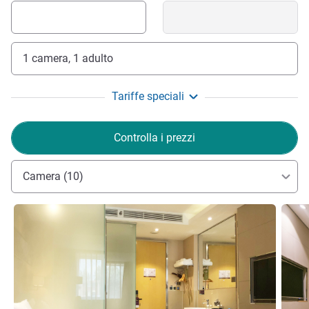
1 camera, 1 adulto
Tariffe speciali
Controlla i prezzi
Camera (10)
Visualizza dettagli
Visual