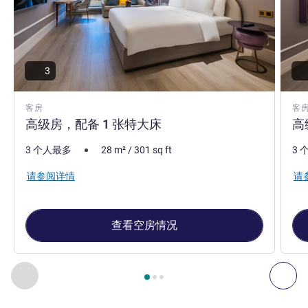
3
客房
客
高级房，配备 1 张特大床
高
3 个人最多
28
m²
/
301
sq ft
3 
请参阅详情
请
查看空房情况
第
1
页，共
3
页
, 客房 1 : 高级房，配备 1 张特大床 , 客房 2
上一个 - 客房
下一