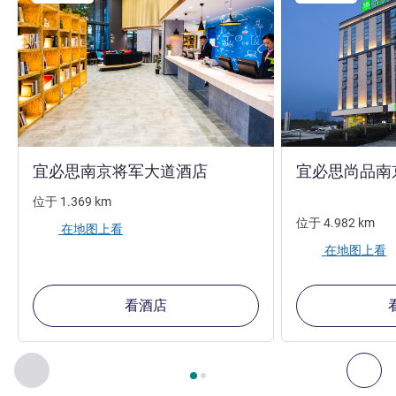
1 星
宜必思南京将军大道酒店
宜必思尚品南
位于
1.369
km
位于
4.982
km
在地图上看
在地图上看
看酒店
第
1
页，共
2
页
, 我们在附近的其他酒店 1 :, 我们在附近的其他酒
上一个 - 我们在附近的其他酒店
下