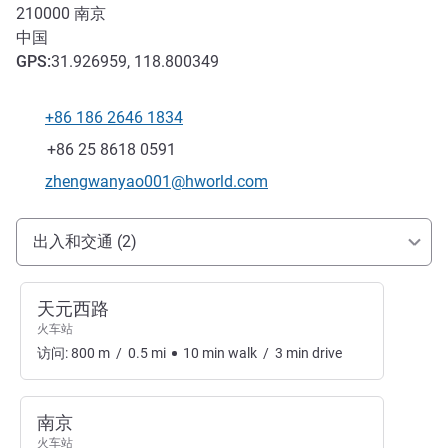
210000
南京
中国
GPS
:
31.926959, 118.800349
+86 186 2646 1834
电话
传真
+86 25 8618 0591
联系电子邮件
zhengwanyao001@hworld.com
抵达和交通
出入和交通 (2)
天元西路
火车站
访问:
800
m
/
0.5
mi
10
min
walk
/
3
min
drive
南京
火车站