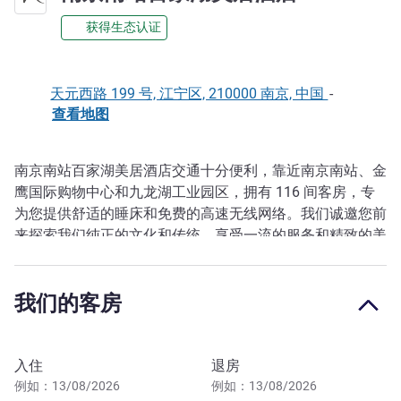
获得生态认证
天元西路 199 号, 江宁区, 210000 南京, 中国
-
查看地图
南京南站百家湖美居酒店交通十分便利，靠近南京南站、金
描述
鹰国际购物中心和九龙湖工业园区，拥有 116 间客房，专
为您提供舒适的睡床和免费的高速无线网络。我们诚邀您前
来探索我们纯正的文化和传统，享受一流的服务和精致的美
食。
酒店距离牛首山 10 分钟车程，距离百家湖公园仅 5 分钟车
我们的客房
程。
预订此酒店
入住
退房
例如：13/08/2026
例如：13/08/2026