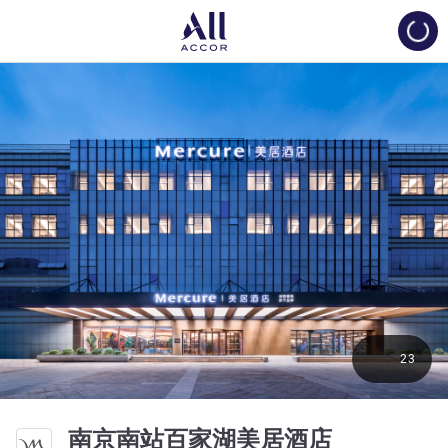
Load
23
4 星
南京南站百家湖美居酒店