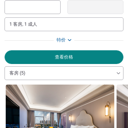
1 客房, 1 成人
特价
查看价格
客房 (5)
请参阅详情
请参