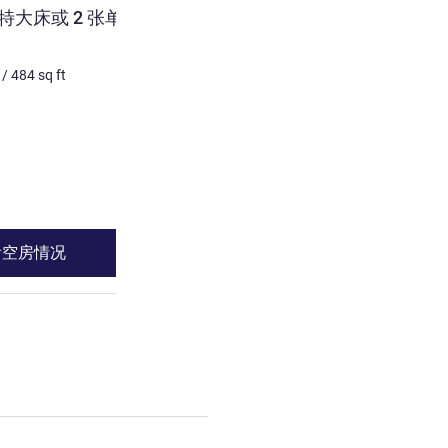
张特大床或 2 张单人床，
高级房，配备 1 张特大床或
可欣赏泳池景观
/
484
sq ft
4 个人最多
45
m²
/
484
sq 
床上用品
1 x 特大床 和 1 x 单人沙发床
景色:
位于泳池旁边
请参阅详情
看空房情况
查看空房情
 高级房，配备 1 张特大床或 2 张单人床，位于市景侧