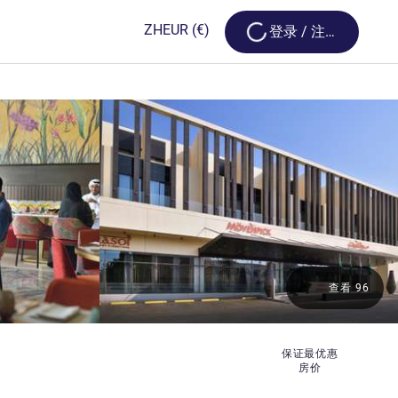
Loading...
ZH
EUR
(€)
登录 / 注册
查看 96
保证最优惠
房价