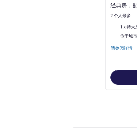
经典房，配
2 个人最多
床上用品
1 x 特大
景色:
位于城
请参阅详情
第
1
页，共
2
页