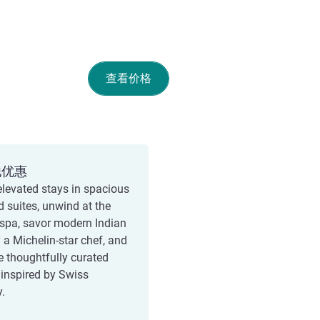
查看价格
他优惠
elevated stays in spacious
 suites, unwind at the
 spa, savor modern Indian
 a Michelin-star chef, and
e thoughtfully curated
nspired by Swiss
y.