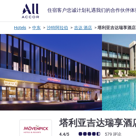
住宿
客户忠诚计划
礼遇
我们的合作伙伴
体
Hotels
中东
沙特阿拉伯
吉达 酒店
塔利亚吉达瑞享酒店
塔利亚吉达瑞享酒
客户意见评级 (ALL 评级)
4.4/5
579 评论