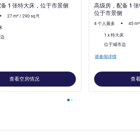
备 1 张特大床，位于市景侧
高级房，配备 1 
位于市景侧
27
m²
/
290
sq ft
4 个人最多
45
m²
床
床上用品
1 x 特大床
市边
景色:
位于城市边
请参阅详情
查看空房情况
查
, 客房 1 : 经典房，配备 1 张特大床，位于市景侧 , 客房 2 :