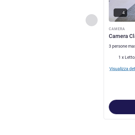
4
Precedente - Came
CAMERA
Camera Cla
3 persone ma
Biancheria da 
1 x Letto
Visualizza det
Pagina
1
di
8
, C