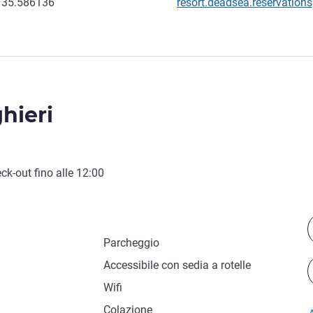
E-mail di contatto
 35.586136
resort.deadsea.reservati
ghieri
ck-out
fino alle
12:00
Parcheggio
Accessibile con sedia a rotelle
Wifi
Colazione