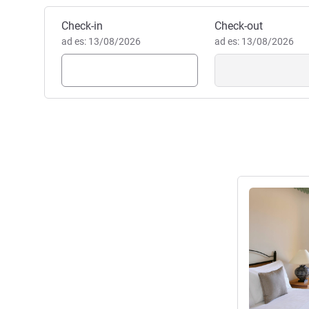
Prenota questo hotel
Check-in
Check-out
ad es: 13/08/2026
ad es: 13/08/2026
Visualizza det