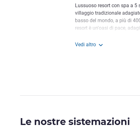
Lussuoso resort con spa a 5 s
villaggio tradizionale adagiat
basso del mondo, a più di 400 
resort è un'oasi di pace, adagi
Mar Morto.
Vedi altro
A più di 400 metri sotto il live
Mövenpick Resort & Spa
settentrionali dello storico Ma
senza soluzione di continuità
deserto circostante.
Un caloroso benvenuto al M
punto più basso del mondo. 
indimenticabile e piacevole n
direttore
Ibrahim khalil, Gestione hote
Le nostre sistemazioni