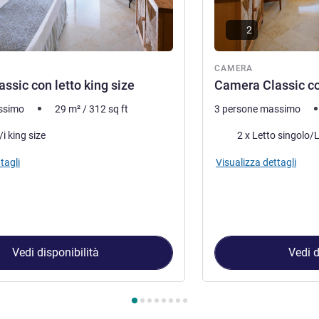
2
ra
CAMERA
ssic con letto king size
Camera Classic con
ssimo
29
m²
/
312
sq ft
3 persone massimo
letto
Biancheria da letto
/i king size
2 x Letto singolo/L
tagli
Visualizza dettagli
Vedi disponibilità
Vedi d
amera 1 : Camera Classic con letto king size , Camera 2 : Camera 