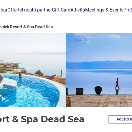
 bar
Offerte
I nostri partner
Gift Card
Attività
Meetings & Events
Prof
pick Resort & Spa Dead Sea
5 stelle
rt & Spa Dead Sea
Adatto a