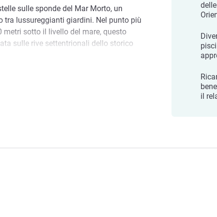
dell
telle sulle sponde del Mar Morto, un
Orien
o tra lussureggianti giardini. Nel punto più
metri sotto il livello del mare, questo
Diver
ata sulle rive settentrionali dello storico
pisc
appr
llo del mare, adagiato sulle rive
Rica
 Dead Sea
r Morto, i lussureggianti giardini riflettono
bene
il re
 la meraviglia naturale del paesaggio
ӧvenpick Resort & Spa Dead Sea, il
Vi auguriamo un'esperienza
el nostro hotel! Abedrabo Twaissi,
l