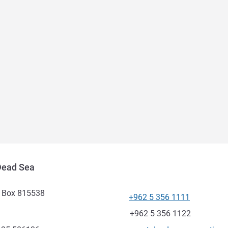
Dead Sea
 Box 815538
+962 5 356 1111
Telefono
Fax
+962 5 356 1122