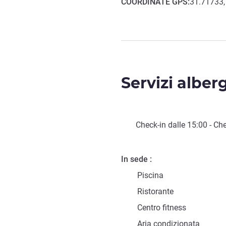
COORDINATE
GPS
:
31.71733,
Servizi alber
Check-in
dalle
15:00
-
Che
In sede
Piscina
Ristorante
Centro fitness
Aria condizionata