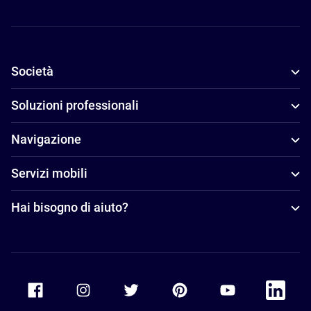
Società
Soluzioni professionali
Navigazione
Servizi mobili
Hai bisogno di aiuto?
Accor Facebook
Accor Instagram
Accor Twitter
Accor Pinterest
Accor Youtube
Accor Li