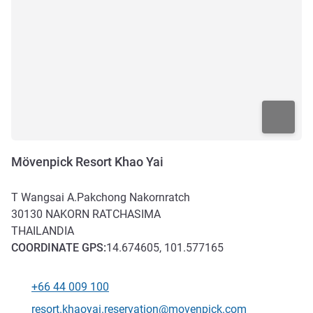
Mövenpick Resort Khao Yai
T Wangsai A.Pakchong Nakornratch
30130
NAKORN RATCHASIMA
THAILANDIA
COORDINATE
GPS
:
14.674605, 101.577165
+66 44 009 100
Telefono
E-mail di contatto
resort.khaoyai.reservation@movenpick.com