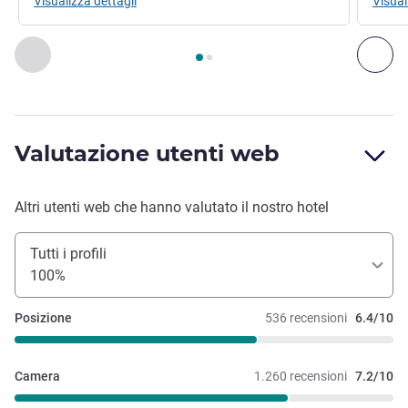
Visualizza dettagli
Visual
Pagina
1
di
2
, Ristorante 1 : FLAVOURS , Ristorante 2 : CAS
Precedente - Ristorante
Suc
Valutazione utenti web
Altri utenti web che hanno valutato il nostro hotel
Tutti i profili
100%
Posizione
536 recensioni
6.4/10
Camera
1.260 recensioni
7.2/10