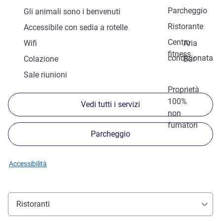
Parcheggio
Gli animali sono i benvenuti
Ristorante
Accessibile con sedia a rotelle
Centro
Wifi
Aria
fitness
condizionata
Colazione
Bar
Sale riunioni
Proprietà
100%
Vedi tutti i servizi
non
fumatori
Parcheggio
Accessibilità
Ristoranti