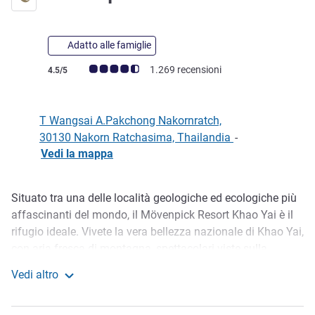
Adatto alle famiglie
Giudizio clienti (Valutazione ALL)
1.269 recensioni
4.5/5
T Wangsai A.Pakchong Nakornratch,
30130 Nakorn Ratchasima, Thailandia
-
Vedi la mappa
Situato tra una delle località geologiche ed ecologiche più
Descrizione
affascinanti del mondo, il Mövenpick Resort Khao Yai è il
rifugio ideale. Vivete la vera bellezza nazionale di Khao Yai,
con aria fresca di montagna, spettacolari viste sulla
foresta e giardini ampi con essenze di fiori freschi. Con
Vedi altro
vista sul campo da golf in stile Links, il paesaggio offre un
Mövenpick Resort Khao Yai
senso di pace per l'elevazione meditativa ed emotiva,