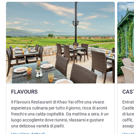
Visualizza dettagli
Visualizz
FLAVOURS
CAS
Il Flavours Restaurant di Khao Yai offre una vivace
Entrat
esperienza culinaria per tutto il giorno, ricca di aromi
Castle
freschi e una calda ospitalità. Da mattina a sera, è un
di luc
luogo accogliente dove riunirsi, rilassarsi e gustare
caffè,
una deliziosa varietà di piatti.
assap