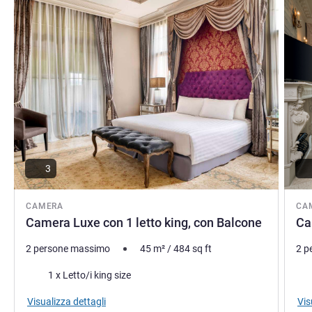
3
CAMERA
CA
Camera Luxe con 1 letto king, con Balcone
Ca
2 persone massimo
45
m²
/
484
sq ft
2 p
Biancheria da letto
Bia
1 x Letto/i king size
Visualizza dettagli
Vis