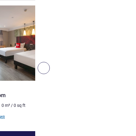
ия
Подробная информация
Далее - Номер
НОМЕР
oom
Double Room
0
m²
/
0
sq ft
2 чел. максимум
0
m²
/
0
ия
Подробная информация