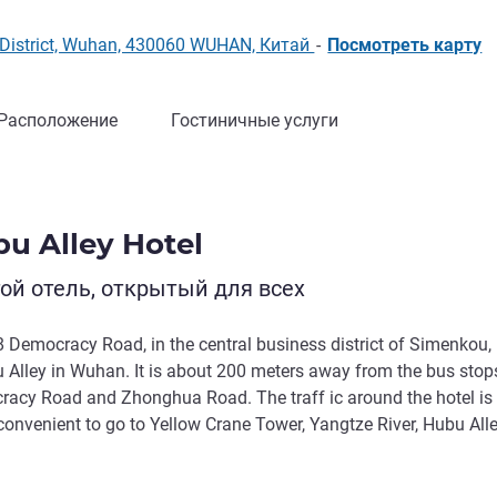
District, Wuhan, 430060 WUHAN, Китай
-
Посмотреть карту
Расположение
Гостиничные услуги
u Alley Hotel
й отель, открытый для всех
8 Democracy Road, in the central business district of Simenkou,
 Alley in Wuhan. It is about 200 meters away from the bus stop
acy Road and Zhonghua Road. The traff ic around the hotel is 
 convenient to go to Yellow Crane Tower, Yangtze River, Hubu All