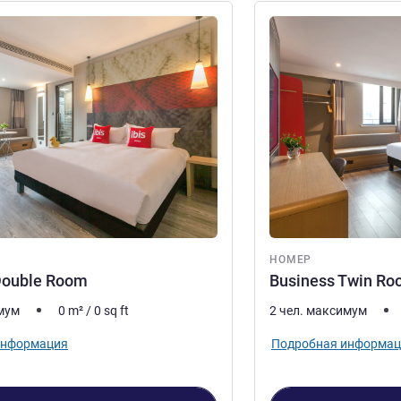
информация
Подробная информац
НОМЕР
Double Room
Business Twin R
имум
0
m²
/
0
sq ft
2 чел. максимум
информация
Подробная информац