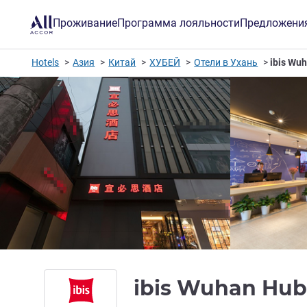
Проживание
Программа лояльности
Предложени
Hotels
Азия
Китай
ХУБЕЙ
Отели в Ухань
ibis Wuh
ibis Wuhan Hub