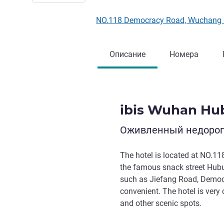
NO.118 Democracy Road, Wuchang 
Описание
Номера
ibis Wuhan Hub
Оживленный недорого
The hotel is located at NO.11
the famous snack street Hubu
such as Jiefang Road, Democr
convenient. The hotel is very
and other scenic spots.