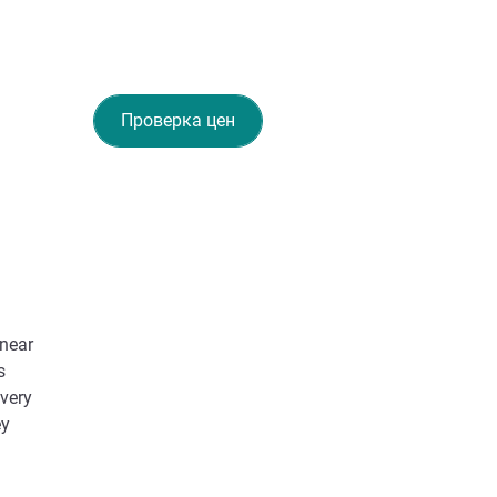
Проверка цен
 near
s
very
ey