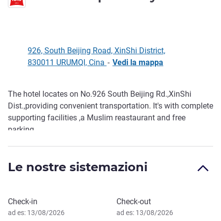
926, South Beijing Road, XinShi District,
830011 URUMQI, Cina
-
Vedi la mappa
The hotel locates on No.926 South Beijing Rd.,XinShi
Descrizione
Dist.,providing convenient transportation. It's with complete
supporting facilities ,a Muslim reastaurant and free
parking.
Le nostre sistemazioni
Prenota questo hotel
Check-in
Check-out
ad es: 13/08/2026
ad es: 13/08/2026