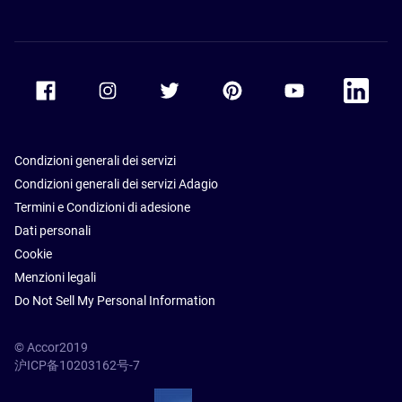
Accor Facebook
Accor Instagram
Accor Twitter
Accor Pinterest
Accor Youtube
Accor Li
Condizioni generali dei servizi
Condizioni generali dei servizi Adagio
Termini e Condizioni di adesione
Dati personali
Cookie
Menzioni legali
Do Not Sell My Personal Information
© Accor2019
沪ICP备10203162号-7
SSL Secure – globalSign