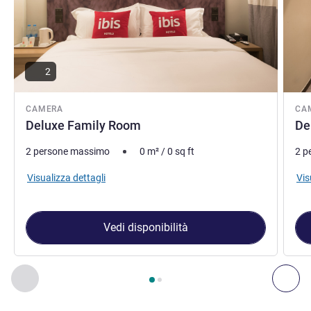
2
CAMERA
CA
Deluxe Family Room
De
2 persone massimo
0
m²
/
0
sq ft
2 p
Visualizza dettagli
Vis
Vedi disponibilità
Pagina
1
di
2
, Camera 1 : Deluxe Family Room , Camera 2 : 
Precedente - Camera
Suc