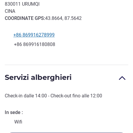
830011
URUMQI
CINA
COORDINATE
GPS
:
43.8664, 87.5642
+86 869916278999
Telefono
Fax
+86 869916180808
Servizi alberghieri
Check-in
dalle
14:00
-
Check-out
fino alle
12:00
In sede
Wifi