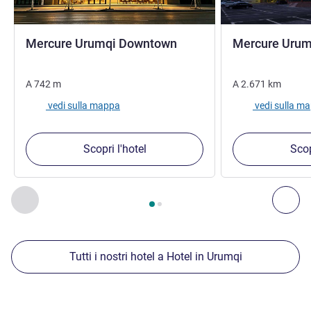
4 stelle
Mercure Urumqi Downtown
Mercure Urum
A
742
m
A
2.671
km
vedi sulla mappa
vedi sulla m
Scopri l'hotel
Scop
Pagina
1
di
2
, Nostre ulteriori strutture nelle vicinanze 1 :, Nost
Precedente - Nostre ulteriori strutture nelle vicinanze
Succ
Tutti i nostri hotel a Hotel in Urumqi