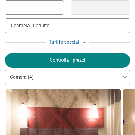
1 camera, 1 adulto
Tariffe speciali
Controlla i prezzi
Camera (4)
Visualizza dettagli
Visual