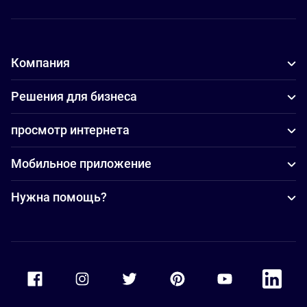
Компания
Решения для бизнеса
просмотр интернета
Мобильное приложение
Нужна помощь?
Accor Facebook
Accor Instagram
Accor Twitter
Accor Pinterest
Accor Youtube
Accor Li