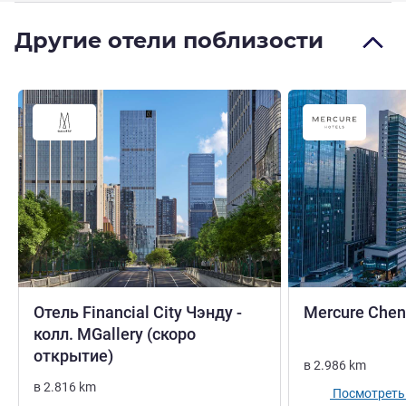
Другие отели поблизости
Отель Financial City Чэнду -
Mercure Che
колл. MGallery (скоро
5 звезды
открытие)
в
2.986
km
в
2.816
km
Посмотреть 