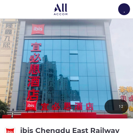
Load
12
ibis Chengdu East Railway