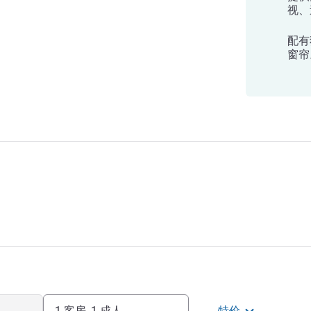
视、
配有
窗帘
1 客房, 1 成人
特价