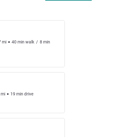
7
mi
40
min
walk
/
8
min
mi
19
min
drive