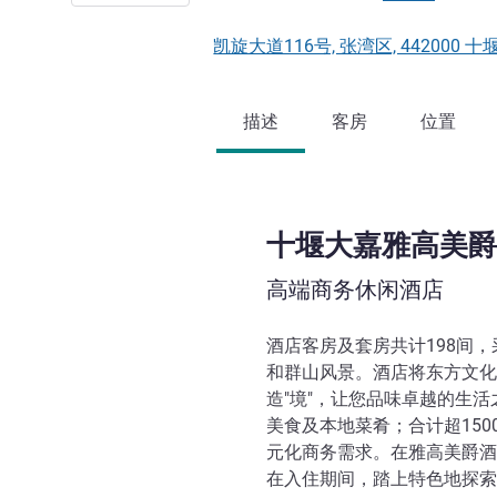
凯旋大道116号, 张湾区, 442000 十
描述
客房
位置
十堰大嘉雅高美爵
高端商务休闲酒店
酒店客房及套房共计198间
和群山风景。酒店将东方文化
造"境"，让您品味卓越的生
美食及本地菜肴；合计超15
元化商务需求。在雅高美爵酒
在入住期间，踏上特色地探索