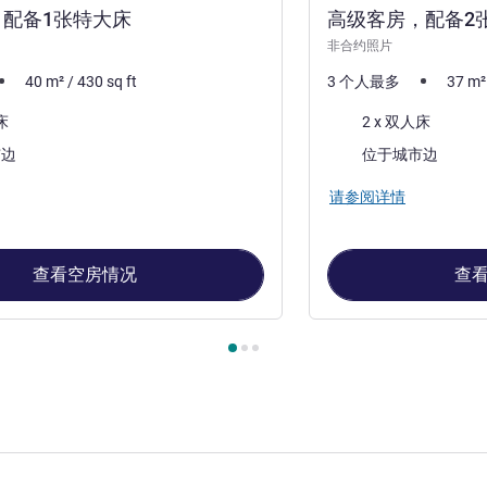
配备1张特大床
高级客房，配备2
非合约照片
40
m²
/
430
sq ft
3 个人最多
37
m²
床上用品
床
2 x 双人床
景色:
市边
位于城市边
请参阅详情
查看空房情况
查
, 客房 1 : 高级客房，配备1张特大床 , 客房 2 : 高级客房，配备