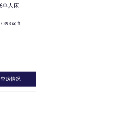
张单人床
豪华客房，配备1张特大
非合约照片
/
398
sq ft
3 个人最多
37
m²
/
398
sq 
床上用品
1 x 特大床
景色:
位于城市边
请参阅详情
看空房情况
查看空房情
2张单人床