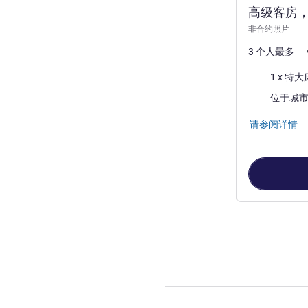
高级客房，
非合约照片
3 个人最多
床上用品
1 x 特大
景色:
位于城
请参阅详情
第
1
页，共
3
页