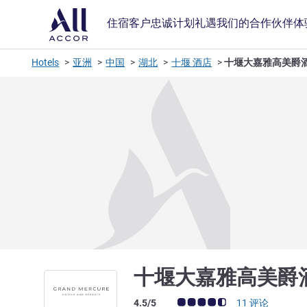
住宿
客户忠诚计划
礼遇
我们的合作伙伴
体
Hotels
亚洲
中国
湖北
十堰 酒店
十堰大嘉雅高美爵
十堰大嘉雅高美爵
客户意见评级 (ALL 评级)
4.5/5
11 评论