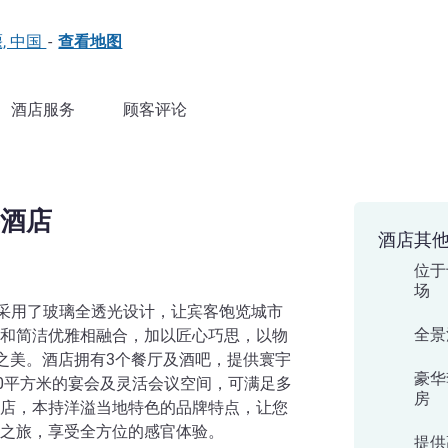
堰, 中国
-
查看地图
酒店服务
顾客评论
酒店
酒店其
位于
场
，采用了玻璃全透光设计，让宾客饱览城市
全景
和简洁优雅相融合，加以匠心巧思，以物
活之美。酒店拥有3个餐厅及酒吧，提供寰宇
豪华
00平方米的宴会及灵活会议空间，可满足多
房
店，本持洋溢当地特色的品牌特点，让您
之旅，享受全方位的感官体验。
提供