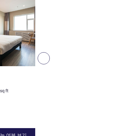
세부 정보 보기
3
다음 - 객실
객실
패밀리룸
sq ft
3명 최대
0
m²
/
0
sq ft
침구
1 x 퀸
세부 정보 보기
능 여부 보기
이용 가능 여부