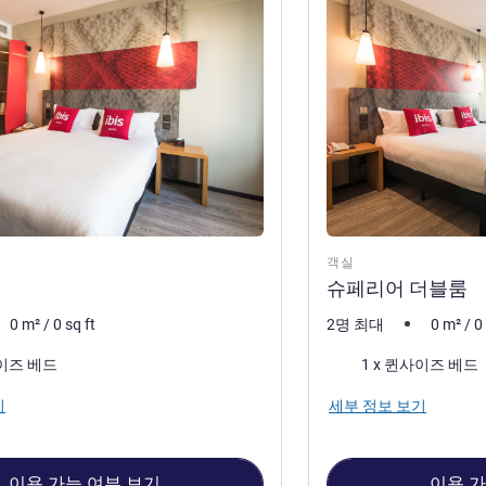
객실
슈페리어 더블룸
0
m²
/
0
sq ft
2명 최대
0
m²
/
0
침구
사이즈 베드
1 x 퀸사이즈 베드
기
세부 정보 보기
이용 가능 여부 보기
이용 가