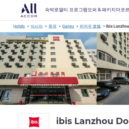
숙박
로열티 프로그램
오퍼 & 패키지
아코르
Hotels
아시아
중국
Gansu
란저우 호텔
ibis Lanzho
ibis Lanzhou D