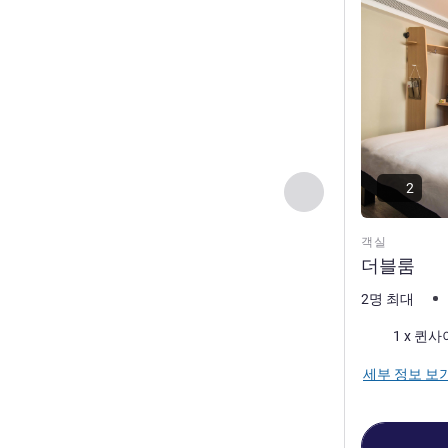
2
이전 - 객실
객실
더블룸
2명 최대
침구
1 x 퀸
세부 정보 보