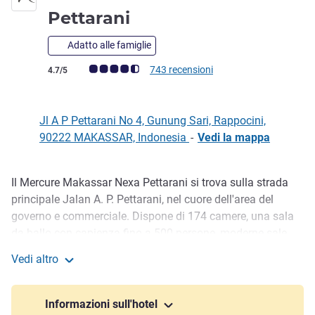
4 stelle
Pettarani
Adatto alle famiglie
Giudizio clienti (Valutazione ALL)
743 recensioni
4.7/5
Jl A P Pettarani No 4, Gunung Sari, Rappocini,
90222 MAKASSAR, Indonesia
-
Vedi la mappa
Il Mercure Makassar Nexa Pettarani si trova sulla strada
Descrizione
principale Jalan A. P. Pettarani, nel cuore dell'area del
governo e commerciale. Dispone di 174 camere, una sala
da ballo con capienza fino a 500 persone, moderne sale
riunioni, ristorante Losari aperto tutto il giorno, bar Toraja,
Vedi altro
ampia piscina all'aperto, palestra, spa e servizio in camera
Mercure Makassar Nexa Pettarani
24 ore su 24.
Informazioni sull'hotel
Located in Jalan Pettarani, at the heart of Makassar and