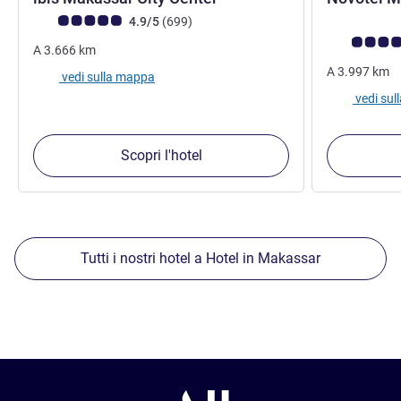
Giudizio clienti (Valutazione ALL)
recensioni
4.9/5
(699
)
Giudizio clie
A
3.666
km
A
3.997
km
vedi sulla mappa
vedi su
Scopri l'hotel
Tutti i nostri hotel a Hotel in Makassar