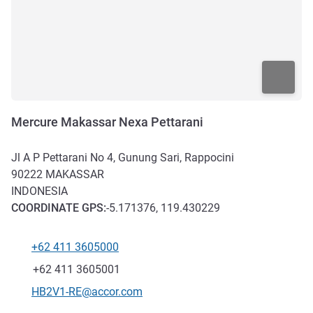
Mercure Makassar Nexa Pettarani
Jl A P Pettarani No 4, Gunung Sari, Rappocini
90222
MAKASSAR
INDONESIA
COORDINATE
GPS
:
-5.171376, 119.430229
+62 411 3605000
Telefono
Fax
+62 411 3605001
E-mail di contatto
HB2V1-RE@accor.com