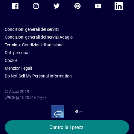
Accor Facebook
Accor Instagram
Accor Twitter
Accor Pinterest
Accor Youtube
Accor Li
Condizioni generali dei servizi
Condizioni generali dei servizi Adagio
Termini e Condizioni di adesione
Dati personali
Cookie
Menzioni legali
Do Not Sell My Personal Information
© Accor2019
沪ICP备10203162号-7
SSL Secure – globalSign
Controlla i prezzi