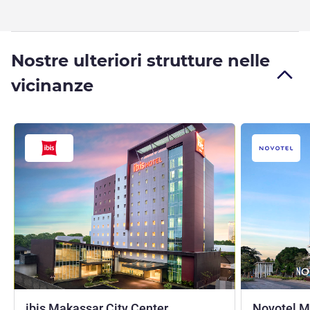
Nostre ulteriori strutture nelle
vicinanze
3 stelle
ibis Makassar City Center
Novotel M