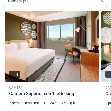
Camera (5)
Visualizza dettagli
Visual
4
CAMERA
CA
Camera Superior con 1 letto king
Ca
2 persone massimo
24
m²
/
258
sq ft
2 p