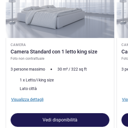
CAMERA
CA
Camera Standard con 1 letto king size
Ca
Foto non contrattuale
Foto
3 persone massimo
30
m²
/
322
sq ft
3 p
Biancheria da letto
Bia
1 x Letto/i king size
Vista:
Vist
Lato città
Visualizza dettagli
Vis
Vedi disponibilità