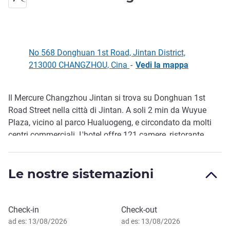
No 568 Donghuan 1st Road, Jintan District,
213000 CHANGZHOU, Cina
-
Vedi la mappa
Il Mercure Changzhou Jintan si trova su Donghuan 1st
Descrizione
Road Street nella città di Jintan. A soli 2 min da Wuyue
Plaza, vicino al parco Hualuogeng, e circondato da molti
centri commerciali. L'hotel offre 121 camere, ristorante
occidentale, bar della hall, sa la conferenze multifunzionali,
palestra e lavanderia 24 ore su 24. Ideale per clienti in
Le nostre sistemazioni
viaggio d'affari o in vacanza.
Prenota questo hotel
Check-in
Check-out
ad es: 13/08/2026
ad es: 13/08/2026