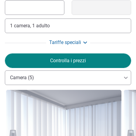
1 camera, 1 adulto
Tariffe speciali
Controlla i prezzi
Camera (5)
Visualizza dettagli
Visual