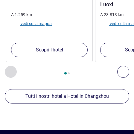
5 stelle
Luoxi
A
1.259
km
A
28.813
km
vedi sulla mappa
vedi sulla m
Scopri l'hotel
Scop
Pagina
1
di
2
, Nostre ulteriori strutture nelle vicinanze 1 :, Nost
Precedente - Nostre ulteriori strutture nelle vicinanze
Succ
Tutti i nostri hotel a Hotel in Changzhou