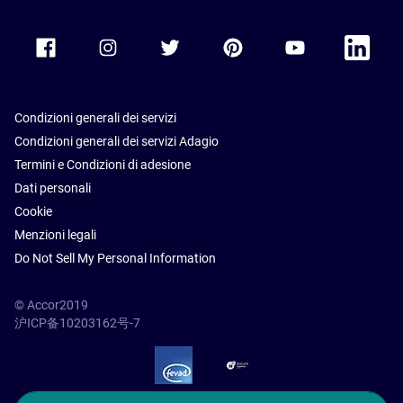
Accor Facebook
Accor Instagram
Accor Twitter
Accor Pinterest
Accor Youtube
Accor Li
Condizioni generali dei servizi
Condizioni generali dei servizi Adagio
Termini e Condizioni di adesione
Dati personali
Cookie
Menzioni legali
Do Not Sell My Personal Information
© Accor2019
沪ICP备10203162号-7
SSL Secure – globalSign