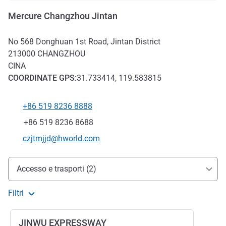
Mercure Changzhou Jintan
No 568 Donghuan 1st Road, Jintan District
213000
CHANGZHOU
CINA
COORDINATE
GPS
:
31.733414, 119.583815
+86 519 8236 8888
Telefono
Fax
+86 519 8236 8688
E-mail di contatto
czjtmjjd@hworld.com
Accesso e trasporti
Accesso e trasporti (2)
Filtri
JINWU EXPRESSWAY