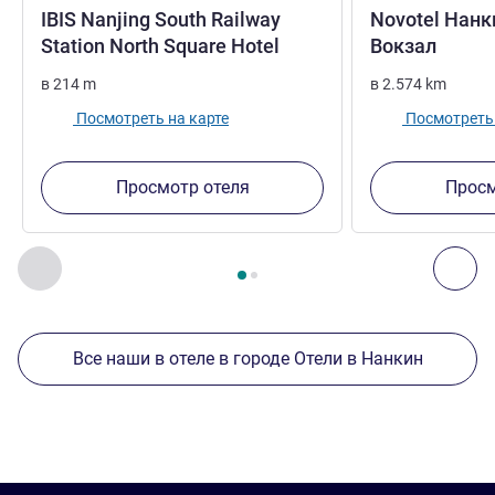
IBIS Nanjing South Railway
Novotel Нан
3 звезды
5 зве
Station North Square Hotel
Вокзал
в
214
m
в
2.574
km
Посмотреть на карте
Посмотреть 
Просмотр отеля
Просм
Страница
1
из
2
, Другие отели поблизости 1 :, Другие оте
Назад - Другие отели поблизости
Дал
Все наши в отеле в городе Отели в Нанкин