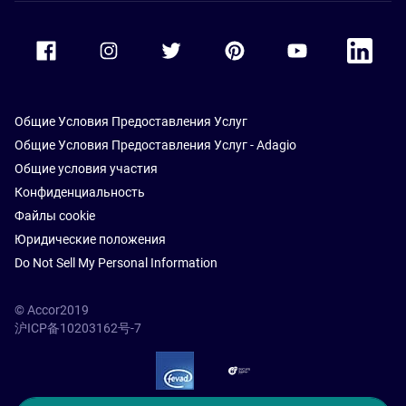
Accor Facebook
Accor Instagram
Accor Twitter
Accor Pinterest
Accor Youtube
Accor Li
Общие Условия Предоставления Услуг
Общие Условия Предоставления Услуг - Adagio
Общие условия участия
Конфиденциальность
Файлы cookie
Юридические положения
Do Not Sell My Personal Information
© Accor2019
沪ICP备10203162号-7
SSL Secure – globalSign