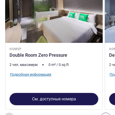
НОМЕР
НО
Double Room Zero Pressure
De
2 чел. максимум
0
m²
/
0
sq ft
2 ч
Подробная информация
По
См. доступные номера