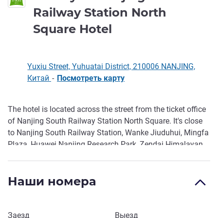
Railway Station North
1 звезда
Square Hotel
Yuxiu Street, Yuhuatai District, 210006 NANJING,
Китай
-
Посмотреть карту
The hotel is located across the street from the ticket office
Описание
of Nanjing South Railway Station North Square. It's close
to Nanjing South Railway Station, Wanke Jiuduhui, Mingfa
Plaza, Huawei Nanjing Research Park, Zendai Himalayan
Center, and Sun Yat-sen, Confucius Temple Nanjing tourist
attractions and shopping centers are a 20-minute ride from
Наши номера
Nanjing South Railway Station.
Забронировать этот отель
Заезд
Выезд