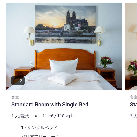
詳細を表示
詳細
2
客室
客
Standard Room with Single Bed
St
1 人/最大
11
m²
/
118
sq ft
2 
寝具
寝
1 x シングルベッド
バリアフリールーム