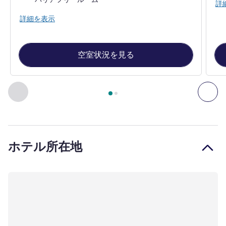
詳
詳細を表示
空室状況を見る
2
ページ中
1
ページ
, 客室 1 : Standard Room with Single Bed
前に戻る - 客室
次へ
ホテル所在地