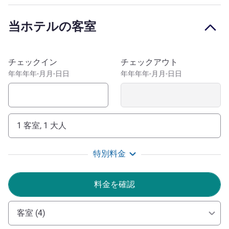
district of south-west Magdeburg, with good access roads
to the city centre, the main station and the motorways.
当ホテルの客室
Park your car in the hotel's parking lot.
Welcome to the Ottostadt Magdeburg. We look forward
このホテルを予約
チェックイン
チェックアウト
to welcoming you to the state capital of Saxony-Anhalt
年年年年-月月-日日
年年年年-月月-日日
and to our Merure Hotel Plaza Magdeburg. Relax and enjoy
a little time out on the Elbe River.
Timo Esslinger ホテル経営
1 客室, 1 大人
特別料金
料金を確認
客室 (4)