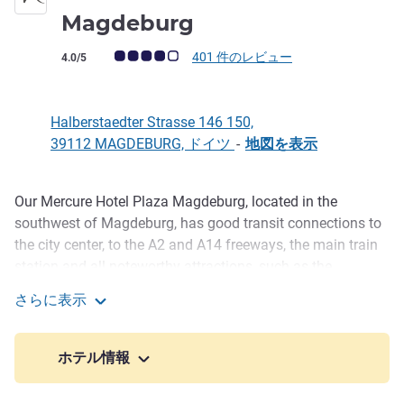
4 つ星
Magdeburg
お客さまの声 (確認済みレビュー アコーホテルズ)
401 件のレビュー
4.0/5
Halberstaedter Strasse 146 150,
39112 MAGDEBURG, ドイツ
-
地図を表示
Our Mercure Hotel Plaza Magdeburg, located in the
説明
southwest of Magdeburg, has good transit connections to
the city center, to the A2 and A14 freeways, the main train
station and all noteworthy attractions, such as the
Cathedral or the Green Citadel of Hundertwasser. Our 104
さらに表示
rooms are comfortably furnished and offer satellite TV.
Mercure Hotel Plaza Magdeburg
You can also use WIFI throughout the hotel free of charge.
Paid parking is available onsite and in the garage.
ホテル情報
Our Mercure Hotel Plaza Magdeburg is in Sudenburg