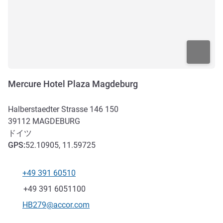
Mercure Hotel Plaza Magdeburg
Halberstaedter Strasse 146 150
39112
MAGDEBURG
ドイツ
GPS
:
52.10905, 11.59725
+49 391 60510
電話番号
ファックス
+49 391 6051100
Eメール
HB279@accor.com