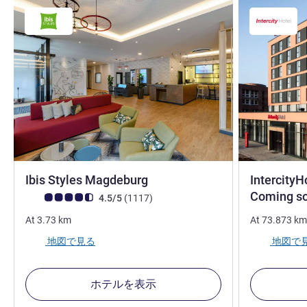
Ibis Styles Magdeburg
IntercityH
Coming s
お客さまの声 (確認済みレビュー アコーホテルズ)
件のレビュー
4.5/5
(1117
)
At
3.73
km
At
73.873
km
地図で見る
地図で
ホテルを表示