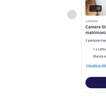
10
Precedente - Came
CAMERA
Camera Sta
matrimoni
2 persone ma
Biancheria da 
1 x Lett
Stanza a
Visualizza det
Pagina
1
di
2
, C