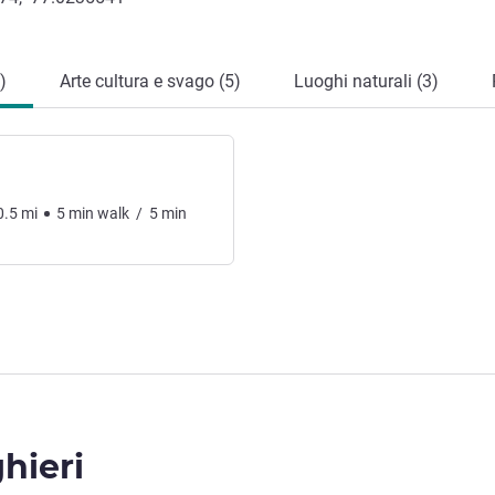
)
Arte cultura e svago (5)
Luoghi naturali (3)
0.5
mi
5
min
walk
/
5
min
ghieri