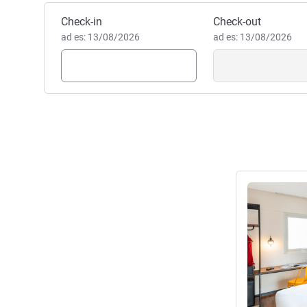
Prenota questo hotel
Check-in
Check-out
ad es: 13/08/2026
ad es: 13/08/2026
Visualizza det