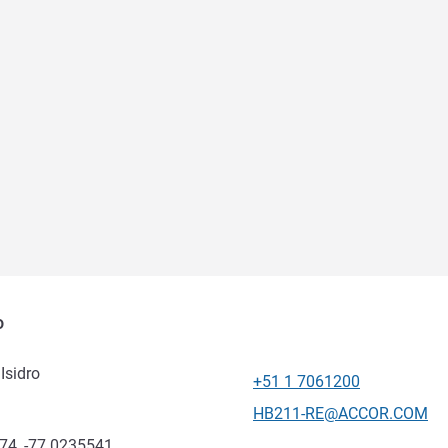
o
Isidro
+51 1 7061200
Telefono
E-mail di contatto
HB211-RE@ACCOR.COM
74, -77.0235541