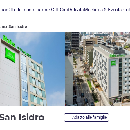
 bar
Offerte
I nostri partner
Gift Card
Attività
Meetings & Events
Prof
 Lima San Isidro
4 stelle
 San Isidro
Adatto alle famiglie