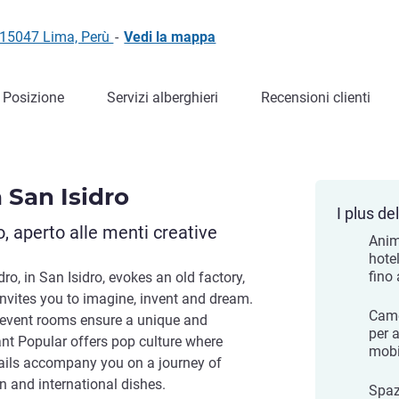
, 15047 Lima, Perù
-
Vedi la mappa
Posizione
Servizi alberghieri
Recensioni clienti
a San Isidro
I plus del
 aperto alle menti creative
Anim
hote
fino 
ro, in San Isidro, evokes an old factory,
invites you to imagine, invent and dream.
Came
 event rooms ensure a unique and
per 
nt Popular offers pop culture where
mobil
ails accompany you on a journey of
an and international dishes.
Spazi