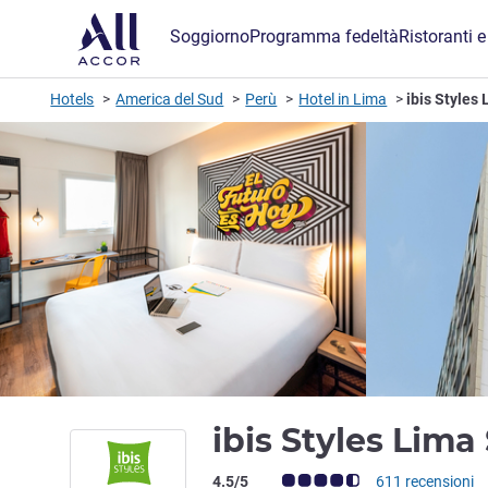
Soggiorno
Programma fedeltà
Ristoranti e
Hotels
America del Sud
Perù
Hotel in Lima
ibis Styles
ibis Styles Lima
Giudizio clienti (Valutazione ALL)
4.5/5
611 recensioni