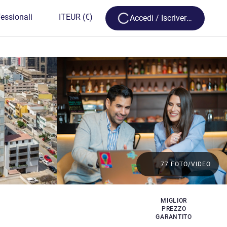
Loading...
essionali
IT
EUR
(€)
Accedi / Iscriversi
77 FOTO/VIDEO
MIGLIOR
PREZZO
GARANTITO