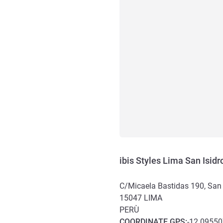
ibis Styles Lima San Isidr
C/Micaela Bastidas 190, San 
15047
LIMA
PERÙ
COORDINATE
GPS
:
-12.09550