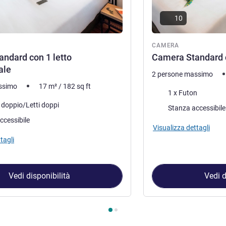
10
ra
CAMERA
ndard con 1 letto
Camera Standard co
ale
2 persone massimo
ssimo
17
m²
/
182
sq ft
Biancheria da letto
1 x Futon
letto
o doppio/Letti doppi
Stanza accessibile
ccessibile
Visualizza dettagli
tagli
Vedi disponibilità
Vedi d
amera 1 : Camera Standard con 1 letto matrimoniale , Camera 2 :