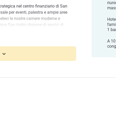
riun
trategica nel centro finanziario di San
mass
sale per eventi, palestra e ampie aree
detevi le nostre camere moderne e
Hote
fami
 Lima San Isidro dispone di servizi di
1 ba
r soggiorno a Lima. Tutte le aree dispongono
A 10
ro
cong
otel la cui storia industriale è stata
a fabbrica del XX secolo in cui ogni
maginazione, stimolando creatività,
 aperti.
offriamo WIFI gratuito, aria condizionata,
ollega il meglio di Lima. Prenotate ora.
ivete lo stile. Scoprite l'ibis Styles Lima
otel