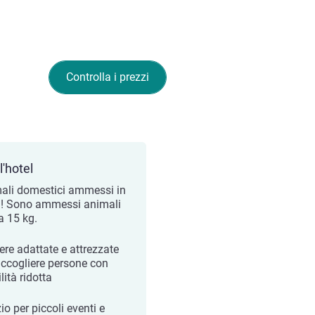
Controlla i prezzi
l'hotel
ali domestici ammessi in
l! Sono ammessi animali
a 15 kg.
re adattate e attrezzate
accogliere persone con
ità ridotta
o per piccoli eventi e