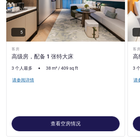
5
客房
客
高级房，配备 1 张特大床
高
3 个人最多
38
m²
/
409
sq ft
3 
请参阅详情
请
查看空房情况