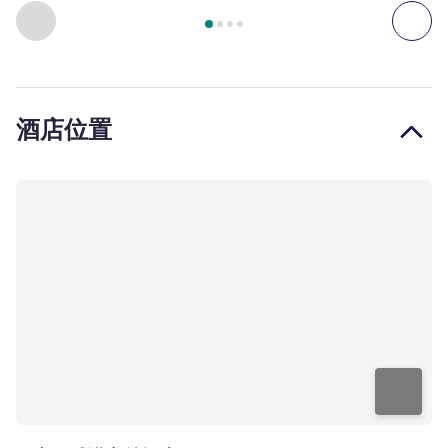
第
1
页，共
4
页
, 客房 1 : 高级房，配备 1 张特大床 , 客房 2
上一个 - 客房
下一
酒店位置