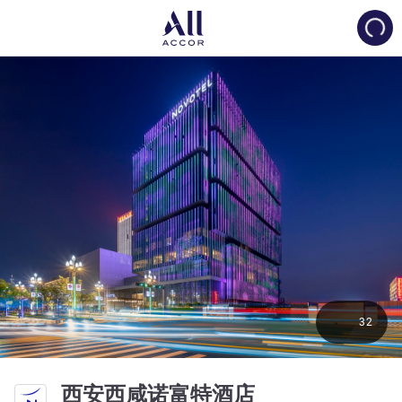
Load
32
5 星
西安西咸诺富特酒店