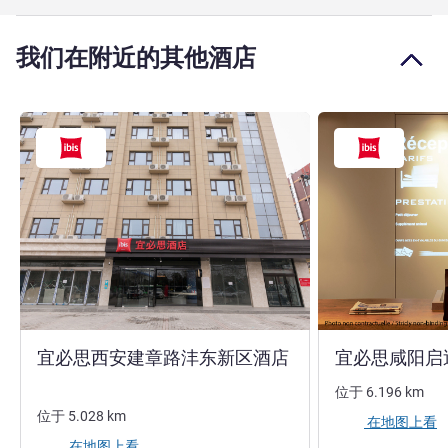
我们在附近的其他酒店
3 星
宜必思西安建章路沣东新区酒店
宜必思咸阳启
位于
6.196
km
位于
5.028
km
在地图上看
在地图上看