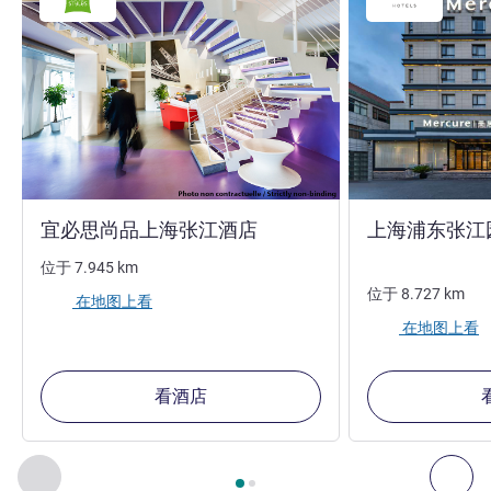
1 星
宜必思尚品上海张江酒店
上海浦东张江
位于
7.945
km
位于
8.727
km
在地图上看
在地图上看
看酒店
第
1
页，共
2
页
, 我们在附近的其他酒店 1 :, 我们在附近的其他酒
上一个 - 我们在附近的其他酒店
下