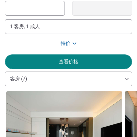
1 客房, 1 成人
特价
查看价格
客房 (7)
请参阅详情
请参