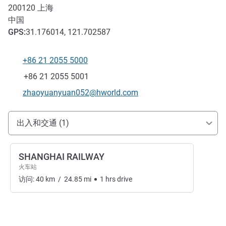
200120
上海
中国
GPS
:
31.176014, 121.702587
+86 21 2055 5000
电话
传真
+86 21 2055 5001
联系电子邮件
zhaoyuanyuan052@hworld.com
抵达和交通
出入和交通 (1)
SHANGHAI RAILWAY
火车站
访问:
40
km
/
24.85
mi
1
hrs
drive