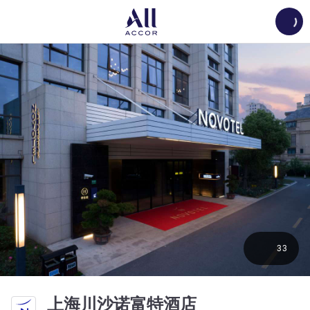
Load
33
5 星
上海川沙诺富特酒店