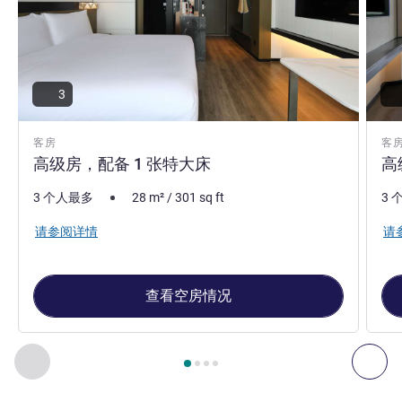
3
客房
客
高级房，配备 1 张特大床
高
3 个人最多
28
m²
/
301
sq ft
3 
请参阅详情
请
查看空房情况
第
1
页，共
4
页
, 客房 1 : 高级房，配备 1 张特大床 , 客房 2
上一个 - 客房
下一