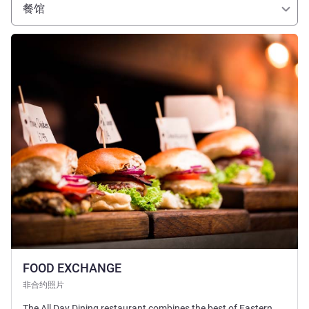
餐馆
请参阅详情
FOOD EXCHANGE
非合约照片
The All Day Dining restaurant combines the best of Eastern