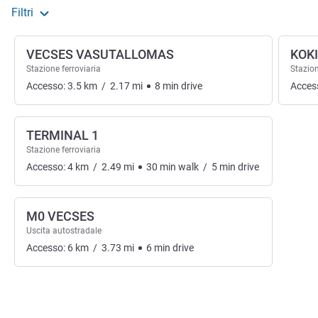
Filtri
VECSES VASUTALLOMAS
KOK
Stazione ferroviaria
Stazion
Accesso:
3.5
km
/
2.17
mi
8
min
drive
Acces
TERMINAL 1
Stazione ferroviaria
Accesso:
4
km
/
2.49
mi
30
min
walk
/
5
min
drive
M0 VECSES
Uscita autostradale
Accesso:
6
km
/
3.73
mi
6
min
drive