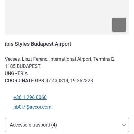
ibis Styles Budapest Airport
Vecses, Liszt Ferenc, International Airport, Terminal2
1185
BUDAPEST
UNGHERIA
COORDINATE
GPS
:
47.430814, 19.262328
+36 1 296 0060
Telefono
E-mail di contatto
hb0i7@accor.com
Accesso e trasporti
Accesso e trasporti (4)