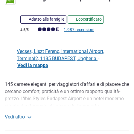
Adatto alle famiglie
Ecocertificato
Giudizio clienti (Valutazione ALL)
1.987 recensioni
4.5/5
Vecses, Liszt Ferenc, International Airport,
Terminal2, 1185 BUDAPEST, Ungheria
-
Vedi la mappa
145 camere eleganti per viaggiatori d'affari e di piacere che
Descrizione
cercano comfort, praticità e un ottimo rapporto qualità-
prezzo. L'ibis Styles Budapest Airport è un hotel moderno
situato direttamente all'interno dell'aeroporto
internazionale Liszt Ferenc di Budapest, a soli 5 minuti a
Vedi altro
piedi dal Terminal 2. Perfetto per brevi soggiorni, con facile
ibis Styles Budapest Airport
accesso alle principali attrazioni di Budapest, potrete