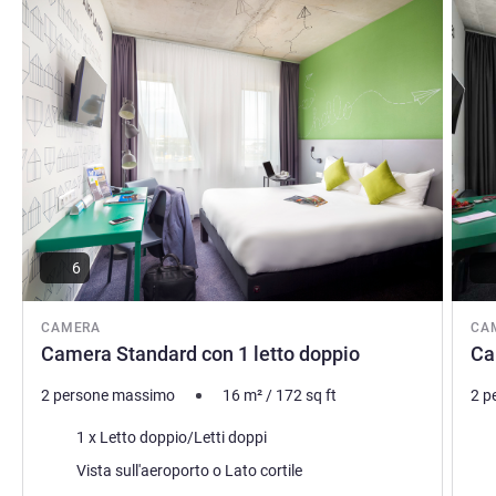
6
CAMERA
CA
Camera Standard con 1 letto doppio
Ca
2 persone massimo
16
m²
/
172
sq ft
2 p
Biancheria da letto
Bia
1 x Letto doppio/Letti doppi
Vista:
Vist
Vista sull'aeroporto o Lato cortile