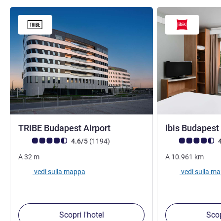
4,5 stelle
TRIBE Budapest Airport
ibis Budapest
Giudizio clienti (Valutazione ALL)
recensioni
Giudizio clienti (
4.6/5
(1194
)
4
A
32
m
A
10.961
km
vedi sulla mappa
vedi sulla m
Scopri l'hotel
Scop