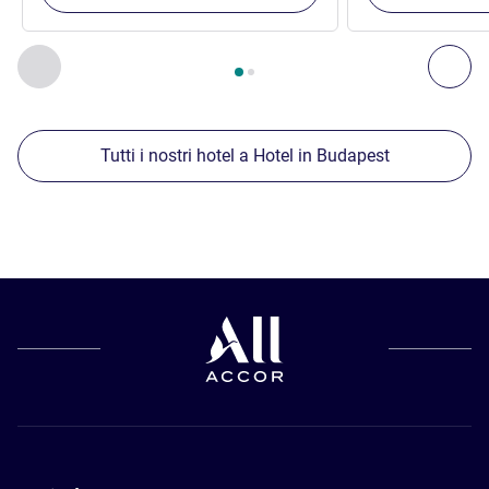
Pagina
1
di
2
, Nostre ulteriori strutture nelle vicinanze 1 :, Nost
Precedente - Nostre ulteriori strutture nelle vicinanze
Succ
Tutti i nostri hotel a Hotel in Budapest