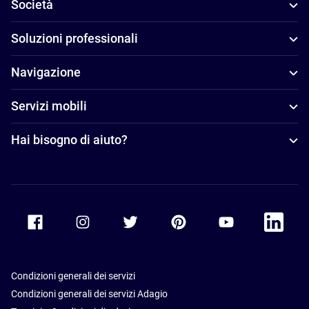
Società
Soluzioni professionali
Navigazione
Servizi mobili
Hai bisogno di aiuto?
Accor Facebook
Accor Instagram
Accor Twitter
Accor Pinterest
Accor Youtube
Accor Li
Condizioni generali dei servizi
Condizioni generali dei servizi Adagio