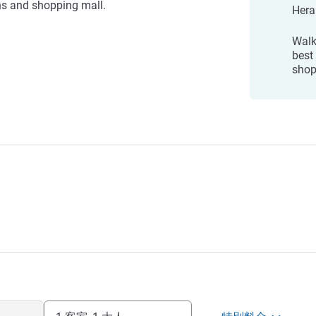
ns and shopping mall.
Hera
Walk
best
shop