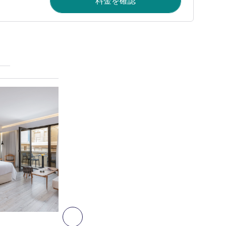
料金を確認
詳細を表示
6
次へ - 客室
客室