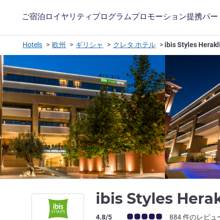
ご宿泊
ロイヤリティプログラム
プロモーション
提携パー
Hotels
欧州
ギリシャ
クレタ ホテル
ibis Styles Herakl
ibis Styles Hera
お客さまの声 (確認済みレビュー アコー
4.8/5
884 件のレビュ