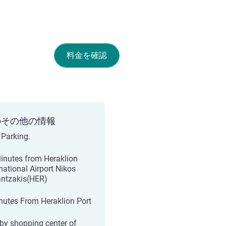
料金を確認
のその他の情報
 Parking.
inutes from Heraklion
rnational Airport Nikos
ntzakis(HER)
nutes From Heraklion Port
by shopping center of