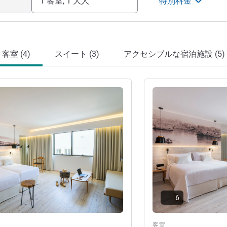
1 客室, 1 大人
特別料金
客室 (4)
スイート (3)
アクセシブルな宿泊施設 (5)
詳細を表示
6
客室