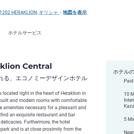
et, 71202 HERAKLION, ギリシャ
-
地図を表示
ホテルサービス
aklion Central
ホテル
れる、エコノミーデザインホテル
Paid
s located right in the heart of Heraklion in
10 M
Inte
y built and modern rooms with comfortable
Kaza
he amenities necessary for a pleasant and
 find an exquisite restaurant and bar
5 Mi
 delicacies. Furthermore, the hotel
 park and is at close proximity from the
Near