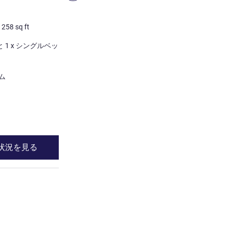
Deluxe Room
/
258
sq ft
2 人/最大
24
m²
/
258
sq ft
寝具
1 x ダブルベッド と 1 x シングルベッド
1 x ダブルベッ
ビュー:
ハーバービュー
ほとんどの宿泊施設:
ム
バルコニー
バリアフリールーム
詳細を表示
状況を見る
空室状況を見