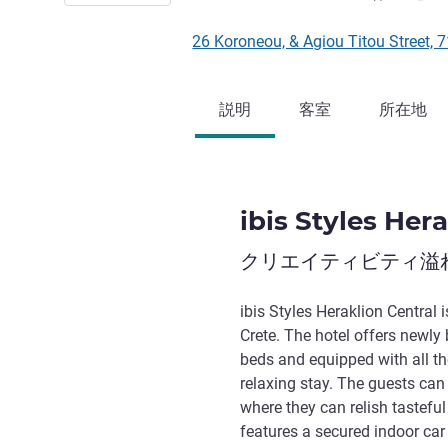
26 Koroneou, & Agiou Titou Stre
説明
客室
所在地
ibis Styles Her
クリエイティビティ溢
ibis Styles Heraklion Central i
Crete. The hotel offers newl
beds and equipped with all t
relaxing stay. The guests can
where they can relish tasteful
features a secured indoor car