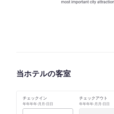
most important city attractio
当ホテルの客室
このホテルを予約
チェックイン
チェックアウト
年年年年-月月-日日
年年年年-月月-日日