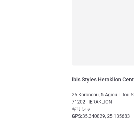
ibis Styles Heraklion Cent
26 Koroneou, & Agiou Titou S
71202
HERAKLION
ギリシャ
GPS
:
35.340829, 25.135683
アクセスと交通機関