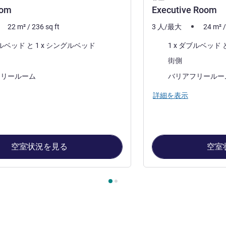
oom
Executive Room
22
m²
/
236
sq ft
3 人/最大
24
m²
寝具
1 x ダブルベッド と 1 x シングルベッド
ビュー:
街側
フリールーム
バリアフリールー
詳細を表示
空室状況を見る
空室
ージ
, 客室 1 : Classic Room , 客室 2 : Executive Room