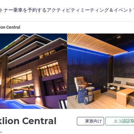
トナー
乗車を予約する
アクティビティ
ミーティング＆イベント
ion Central
4 つ星
klion Central
家族向け
エコ認証
ホテルズ)
ー