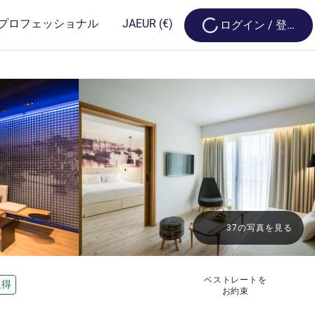
Loading...
プロフェッショナル
JA
EUR
(€)
ログイン / 登録
37の写真を見る
ベストレートを
取得
お約束