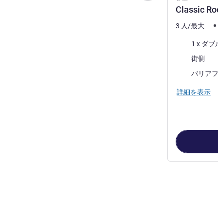
Classic R
3 人/最大
寝具
ビュー:
街側
バリア
詳細を表示
2
ページ中
1
ペ