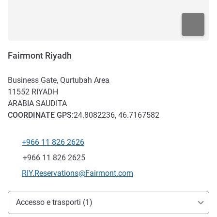
Fairmont Riyadh
Business Gate, Qurtubah Area
11552
RIYADH
ARABIA SAUDITA
COORDINATE
GPS
:
24.8082236, 46.7167582
+966 11 826 2626
Telefono
Fax
+966 11 826 2625
E-mail di contatto
RIY.Reservations@Fairmont.com
Accesso e trasporti
Accesso e trasporti (1)