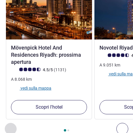
Mövenpick Hotel And
Novotel Riya
Residences Riyadh: prossima
Giudizio clienti (
4
5 stelle
apertura
A
9.051
km
Giudizio clienti (Valutazione ALL)
recensioni
4.5/5
(1131
)
vedi sulla m
A
8.068
km
vedi sulla mappa
Scopri l'hotel
Scop
Pagina
1
di
2
, Nostre ulteriori strutture nelle vicinanze 1 :, Nost
Precedente - Nostre ulteriori strutture nelle vicinanze
Succ