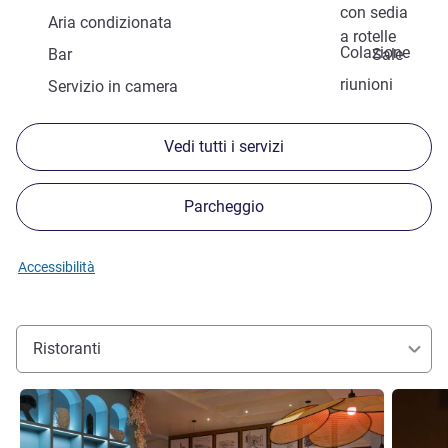
con sedia
Aria condizionata
a rotelle
Colazione
Bar
Sale
riunioni
Servizio in camera
Vedi tutti i servizi
Parcheggio
Accessibilità
Ristoranti
Visualizza dettagli
Visualizz