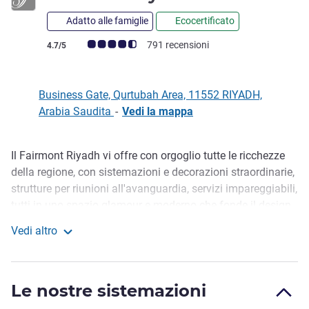
Adatto alle famiglie
Ecocertificato
Giudizio clienti (Valutazione ALL)
791 recensioni
4.7/5
Business Gate, Qurtubah Area, 11552 RIYADH,
Arabia Saudita
-
Vedi la mappa
Il Fairmont Riyadh vi offre con orgoglio tutte le ricchezze
Descrizione
della regione, con sistemazioni e decorazioni straordinarie,
strutture per riunioni all'avanguardia, servizi impareggiabili,
tutti in uno spazio glamour e moderno che fonde il design
metropolitano chic e sofisticato del Medio Oriente, situato
Vedi altro
al Business Gate, a 15 minuti dall'aeroporto e a 20 minuti
Fairmont Riyadh
dal centro, 298 camere e suite, con 5 eccezionali opzioni di
ristorazione, Ladies Lounge, spa Fairmont e palestra,
Le nostre sistemazioni
inclusa piscina coperta.