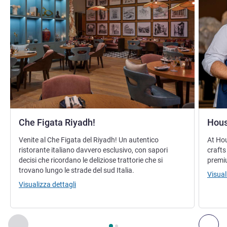
Che Figata Riyadh!
Hous
Venite al Che Figata del Riyadh! Un autentico
At Hou
ristorante italiano davvero esclusivo, con sapori
crafts
decisi che ricordano le deliziose trattorie che si
premiu
trovano lungo le strade del sud Italia.
Visual
Visualizza dettagli
Pagina
1
di
2
, Ristorante 1 : Che Figata Riyadh! , Ristorante 2
Precedente - Ristorante
Suc