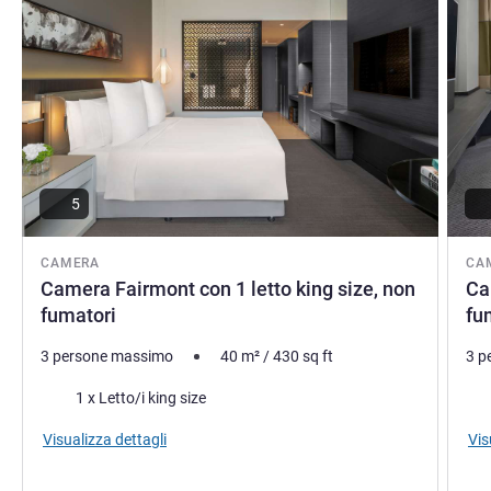
5
CAMERA
CA
Camera Fairmont con 1 letto king size, non
Ca
fumatori
fu
3 persone massimo
40
m²
/
430
sq ft
3 p
Biancheria da letto
Bia
1 x Letto/i king size
Visualizza dettagli
Vis