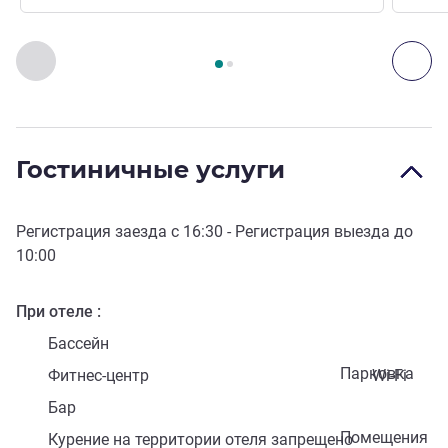
Страница
1
из
2
, Искусство, культура и развлечения 1 :, 
Назад - Искусство, культура и развлечения
Дал
Гостиничные услуги
Регистрация заезда с
16:30
- Регистрация выезда до
10:00
При отеле
Бассейн
Парковка
Фитнес-центр
Wi-Fi
Бар
Помещения
Курение на территории отеля запрещено