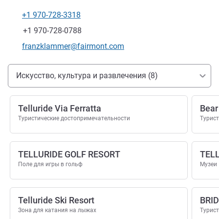
+1 970-728-3318
Телефон
Факс
+1 970-728-0788
Контактный адрес электронной почты
franzklammer@fairmont.com
Доступ и транспорт
Искусство, культура и развлечения (8)
Telluride Via Ferratta
Bear
Туристические достопримечательности
Турис
TELLURIDE GOLF RESORT
TEL
Поле для игры в гольф
Музеи
Telluride Ski Resort
BRID
Зона для катания на лыжах
Турис