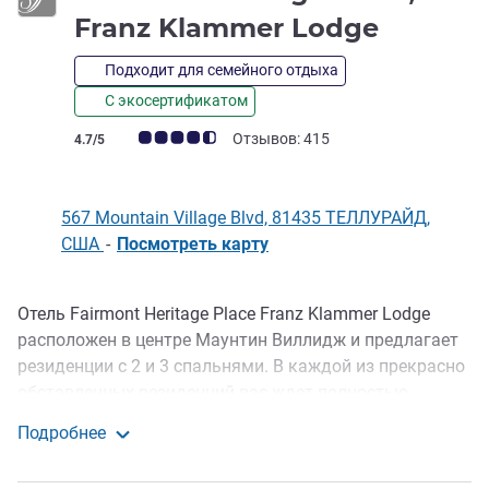
4 звез
Franz Klammer Lodge
Подходит для семейного отдыха
С экосертификатом
Примечание: отзывы клиентов (Рейтинг ALL)
Отзывов: 415
4.7/5
567 Mountain Village Blvd, 81435 ТЕЛЛУРАЙД,
США
-
Посмотреть карту
Отель Fairmont Heritage Place Franz Klammer Lodge
Описание
расположен в центре Маунтин Виллидж и предлагает
резиденции с 2 и 3 спальнями. В каждой из прекрасно
обставленных резиденций вас ждет полностью
оснащенная кухня, жилая и обеденная зоны,
Подробнее
стиральная машина с сушилкой, просторные ванные
Fairmont Heritage Place, Franz Klammer Lodge
комнаты и балкон. К услугам гостей бесплатный