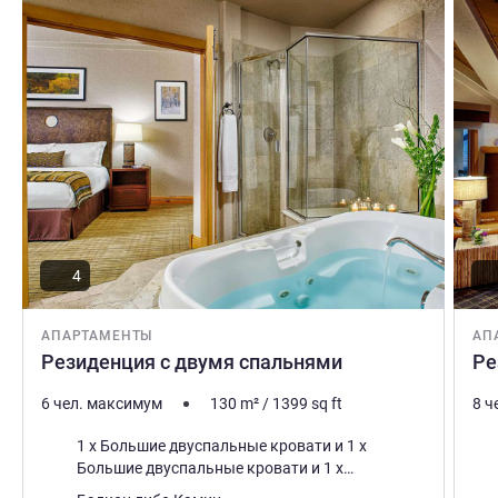
Подробная информация
Подро
4
АПАРТАМЕНТЫ
АП
Резиденция с двумя спальнями
Ре
6 чел. максимум
130
m²
/
1399
sq ft
8 ч
Постель
Пос
1 x Большие двуспальные кровати и 1 x
Большие двуспальные кровати и 1 x
Двуспальные диваны-кровати
Плюсы размещения:
Плю