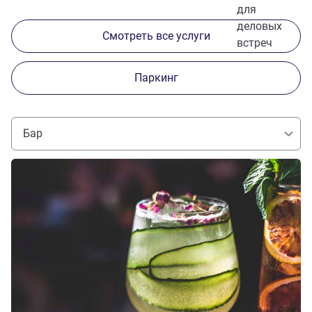
для
деловых
Смотреть все услуги
встреч
Паркинг
Бар
Подробная информация