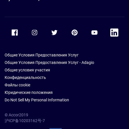
Accor Facebook
Accor Instagram
Accor Twitter
Accor Pinterest
Accor Youtube
Accor Li
Общие Условия Предоставления Услуг
Общие Условия Предоставления Услуг - Adagio
Общие условия участия
Конфиденциальность
Файлы cookie
Юридические положения
Do Not Sell My Personal Information
© Accor2019
沪ICP备10203162号-7