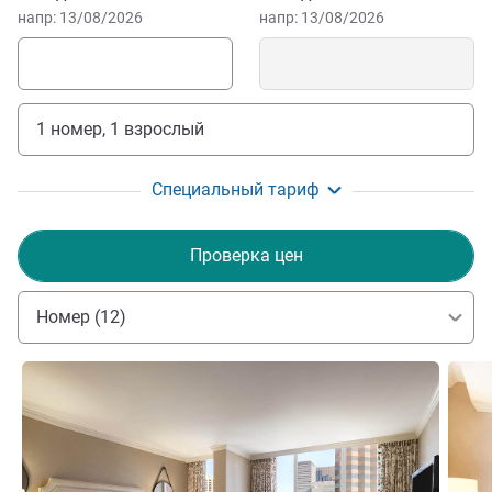
Many of the city's best attractions are a short walk away.
напр: 13/08/2026
напр: 13/08/2026
Learn about the life and legacy of JFK at The Sixth Floor
Museum and JFK Memorial, or discover priceless
masterpieces at the Dallas Museum of Art. The World
Aquarium is our top pick for families.
1 номер, 1 взрослый
Специальный тариф
Проверка цен
Номер (12)
Подробная информация
Подро