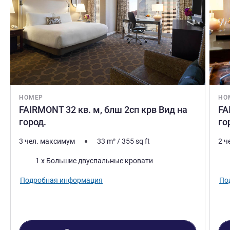
НОМЕР
НО
FAIRMONT 32 кв. м, блш 2сп крв Вид на
FA
город.
го
3 чел. максимум
33
m²
/
355
sq ft
2 ч
Постель
Пос
1 x Большие двуспальные кровати
Подробная информация
По