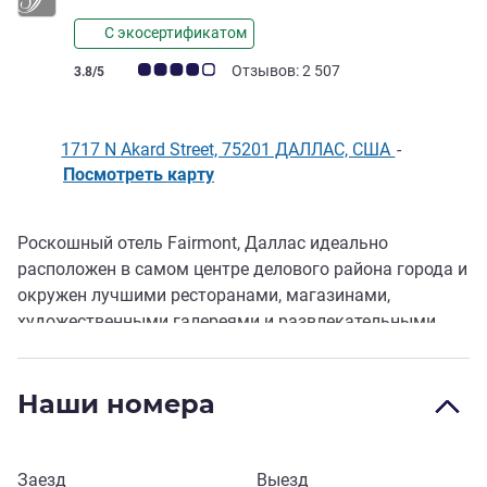
С экосертификатом
Примечание: отзывы клиентов (Рейтинг ALL)
Отзывов: 2 507
3.8/5
1717 N Akard Street, 75201 ДАЛЛАС, США
-
Посмотреть карту
Роскошный отель Fairmont, Даллас идеально
Описание
расположен в самом центре делового района города и
окружен лучшими ресторанами, магазинами,
художественными галереями и развлекательными
заведениями. В обстановке отеля в полной мере
отразились гостеприимство и эл егантность,
Наши номера
которыми славится Техас. В номерах категории
«Deluxe» и люксах имеются док-станции iHome для
iPod.
Забронировать этот отель
Заезд
Выезд