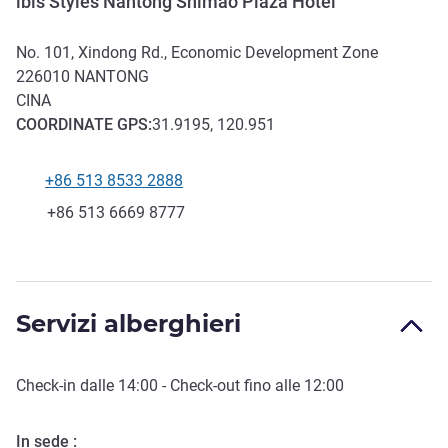
ibis Styles Nantong Shimao Plaza Hotel
No. 101, Xindong Rd., Economic Development Zone
226010
NANTONG
CINA
COORDINATE
GPS
:
31.9195, 120.951
+86 513 8533 2888
Telefono
Fax
+86 513 6669 8777
Servizi alberghieri
Check-in
dalle
14:00
-
Check-out
fino alle
12:00
In sede