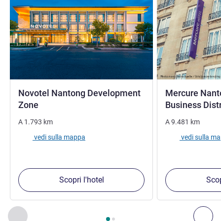
Novotel Nantong Development
Mercure Nant
4 stelle
Zone
Business Dist
A
1.793
km
A
9.481
km
vedi sulla mappa
vedi sulla m
Scopri l'hotel
Scop
Pagina
1
di
2
, Nostre ulteriori strutture nelle vicinanze 1 :, Nost
Precedente - Nostre ulteriori strutture nelle vicinanze
Succ