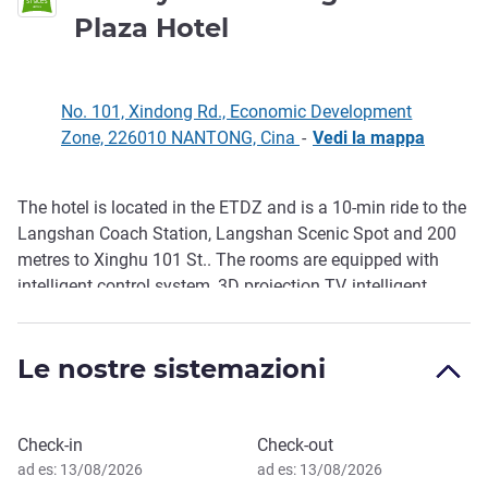
1 stella
Plaza Hotel
No. 101, Xindong Rd., Economic Development
Zone, 226010 NANTONG, Cina
-
Vedi la mappa
The hotel is located in the ETDZ and is a 10-min ride to the
Descrizione
Langshan Coach Station, Langshan Scenic Spot and 200
metres to Xinghu 101 St.. The rooms are equipped with
intelligent control system, 3D projection TV, intelligent
toilet, refrigerator and air cleaner. As your best choice for
business trips and tours, we offer free WIFI, printing and
Le nostre sistemazioni
are dedicated to providing you with high quality service.
Prenota questo hotel
Check-in
Check-out
ad es: 13/08/2026
ad es: 13/08/2026