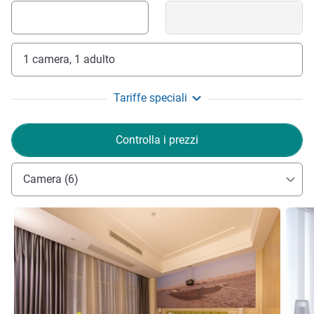
1 camera, 1 adulto
Tariffe speciali
Controlla i prezzi
Camera (6)
Visualizza dettagli
Visual