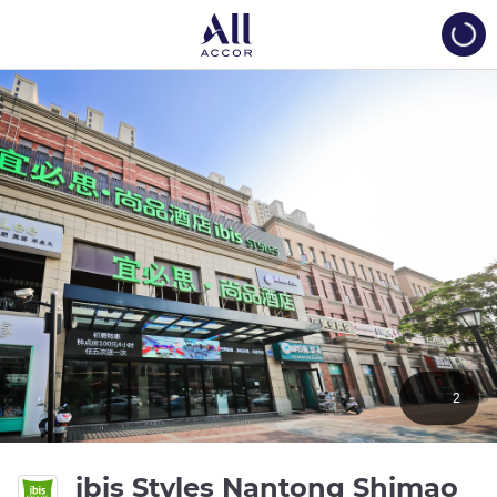
Load
2
ibis Styles Nantong Shimao