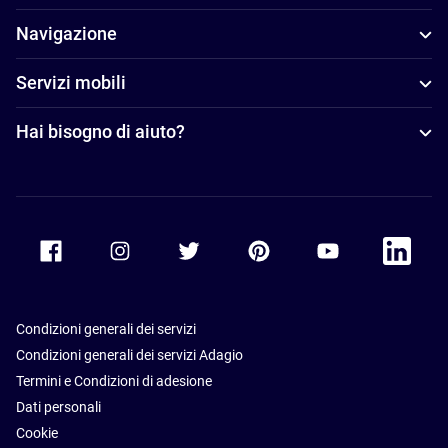
Navigazione
Servizi mobili
Hai bisogno di aiuto?
Accor Facebook
Accor Instagram
Accor Twitter
Accor Pinterest
Accor Youtube
Accor Li
Condizioni generali dei servizi
Condizioni generali dei servizi Adagio
Termini e Condizioni di adesione
Dati personali
Cookie