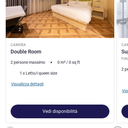
2
CAMERA
CA
Double Room
Su
Foto
2 persone massimo
0
m²
/
0
sq ft
2 p
Biancheria da letto
1 x Letto/i queen size
Bia
Visualizza dettagli
Vis
Vedi disponibilità