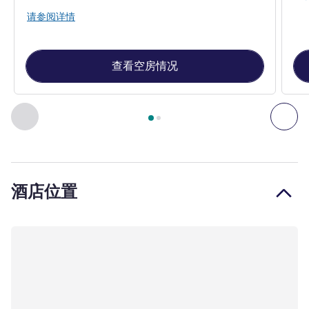
请参阅详情
查看空房情况
第
1
页，共
2
页
, 客房 1 : 标准房，配备特大床，可欣赏城市景
上一个 - 客房
下一
酒店位置