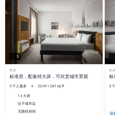
5
客房
客
标准房，配备特大床，可欣赏城市景观
标
3 个人最多
23
m²
/
247
sq ft
3 
床上用品
床
1 x 大床
景色:
景色
位于城市边
无障碍房间
请