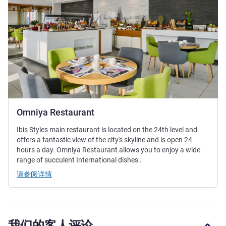
Omniya Restaurant
Ibis Styles main restaurant is located on the 24th level and
offers a fantastic view of the city's skyline and is open 24
hours a day. Omniya Restaurant allows you to enjoy a wide
range of succulent International dishes .
请参阅详情
我们的客人评论