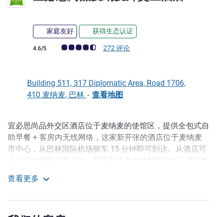
家庭友好
获得生态认证
客户意见评级 (ALL 评级)
272 评论
4.6/5
Building 511, 317 Diplomatic Area, Road 1706,
410 麦纳麦, 巴林
-
查看地图
宜必思尚品外交区酒店位于麦纳麦的使馆区，提供全包式自
描述
助早餐 + 客房内无线网络，这家新开张的酒店位于麦纳麦
市中心，从巴林国际机场驱车 15 分钟即可到达。从酒店可
步行前往城市的商业区，那里有许多大使馆和银行，酒店距
离 Moda Mall 5 分钟车程，距离金融港码头 5 公里（3.1 英
查看更多
里），距离巴林国家博物馆 10 分钟车程。
宜必思尚品麦纳麦外交区酒店
宜必思尚品麦纳麦酒店位于麦纳麦的外交区，地理位置十分
优越，距离巴林国际机场只有 15 分钟车程。酒店设有时尚