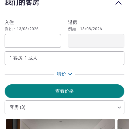
我们的客房
的客房和宽敞的套房，采用愉悦轻松的装饰和色彩风格。
宜必思尚品麦纳麦酒店设计时尚，为客人营造优雅舒适之
感。它巧妙结合了现代科技和艺术设施，以醒目的色彩为点
预订此酒店
入住
退房
缀，将现代风格与古典家具完美搭配在一起。
例如：13/08/2026
例如：13/08/2026
Bahrain is an archipelago consisting of thirty islands,
located in the Persian Gulf. At Manama, discover the
mosque Al Fateh - one of the biggest in the world, the
1 客房, 1 成人
National Museum, the Arad fort and the old
neighbourhoods that do the charm to this city.
特价
ibis Styles Manama Diplomatic Area, located at the heart
of Manama, makes it a natural choice for travellers visiting
查看价格
the city for leisure/business. Our team has put in
significant time and effort to ensure the hotel provides
客房 (3)
unmatched stylish experience.
Mohamed Farag 酒店管理
请参阅详情
请参