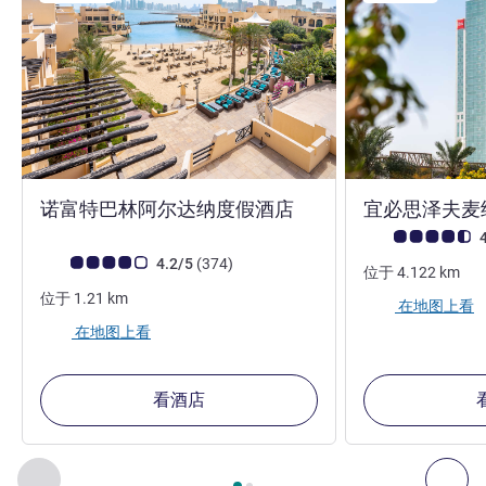
4 星
诺富特巴林阿尔达纳度假酒店
宜必思泽夫麦
客户意见评级 (ALL
4
客户意见评级 (ALL 评级)
评论
4.2/5
(374
)
位于
4.122
km
位于
1.21
km
在地图上看
在地图上看
看酒店
第
1
页，共
2
页
, 我们在附近的其他酒店 1 :, 我们在附近的其他酒
上一个 - 我们在附近的其他酒店
下