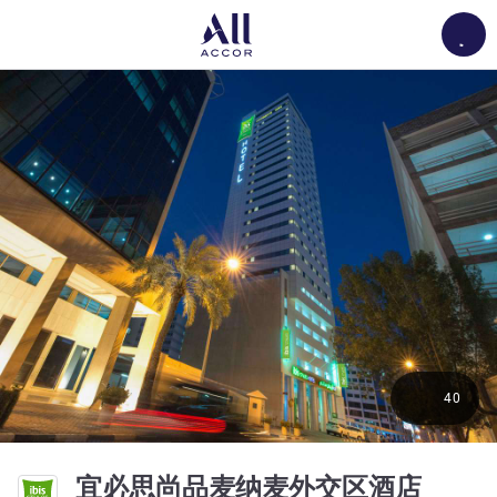
Load
40
4 星
宜必思尚品麦纳麦外交区酒店