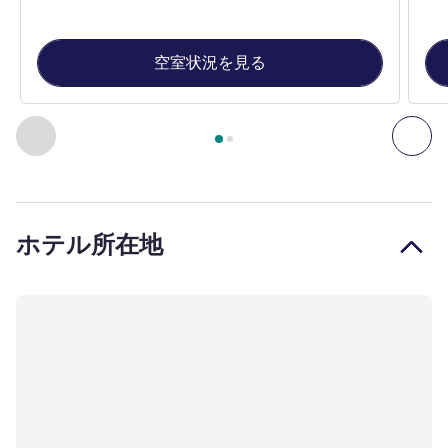
空室状況を見る
2
ページ中
1
ページ
, 客室 1 : CLASSIC ROOM, 1 Double Size B
前に戻る - 客室
次へ
ホテル所在地