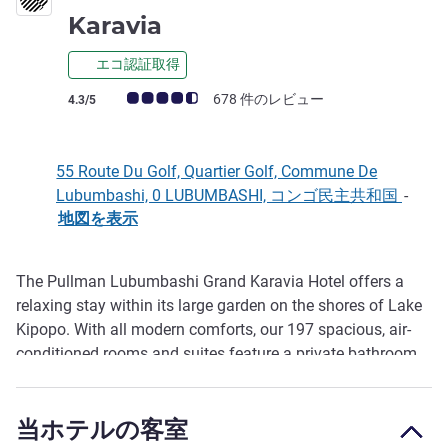
5 つ星
Karavia
エコ認証取得
お客さまの声 (確認済みレビュー アコーホテルズ)
678 件のレビュー
4.3/5
55 Route Du Golf, Quartier Golf, Commune De
Lubumbashi, 0 LUBUMBASHI, コンゴ民主共和国
-
地図を表示
The Pullman Lubumbashi Grand Karavia Hotel offers a
説明
relaxing stay within its large garden on the shores of Lake
Kipopo. With all modern comforts, our 197 spacious, air-
conditioned rooms and suites feature a private bathroom,
desk, flat-screen TV and free WiFi. For business travellers
and tourists, our hotel also has 2 meeting rooms, 1 outdoor
当ホテルの客室
swimming pool, tennis courts, 2 bars and 1 restaurant.