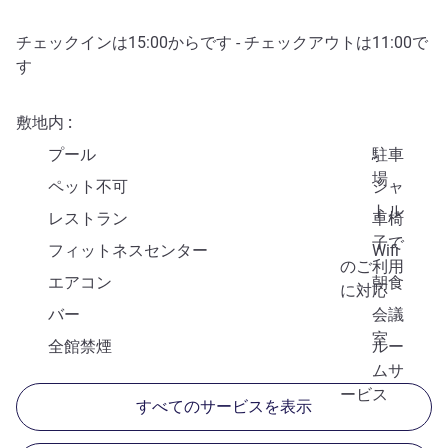
チェックインは
15:00
からです - チェックアウトは
11:00
で
す
敷地内
プール
駐車
場
ペット不可
シャ
トル
レストラン
車椅
子で
フィットネスセンター
Wifi
のご利用
エアコン
朝食
に対応
バー
会議
室
全館禁煙
ルー
ムサ
ービス
すべてのサービスを表示