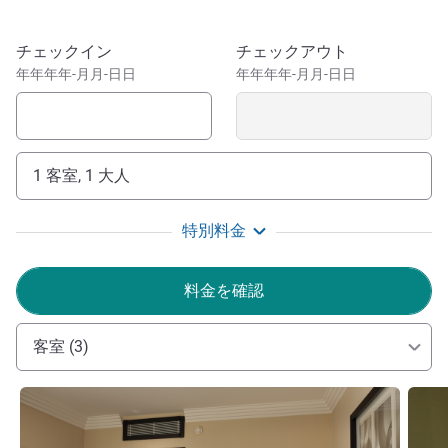
このホテルを予約
チェックイン
チェックアウト
年年年年-月月-日日
年年年年-月月-日日
1 客室, 1 大人
特別料金
料金を確認
客室 (3)
詳細を表示
詳細