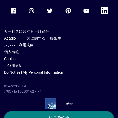
Accor Facebook
Accor Instagram
Accor Twitter
Accor Pinterest
Accor Youtube
Accor Li
サービスに関する 一般条件
Adagioサービスに関する 一般条件
メンバー利用規約
個人情報
Cookies
ご利用規約
Do Not Sell My Personal Information
© Accor2019
沪ICP备10203162号-7
SSL Secure – globalSign
料金を確認