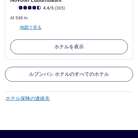
お客さまの声 (確認済みレビュー アコーホテルズ)
件のレビュー
4.4/5
(305
)
At
548
m
地図で見る
ホテルを表示
ルブンバシ ホテルのすべてのホテル
ホテル保険の連絡先