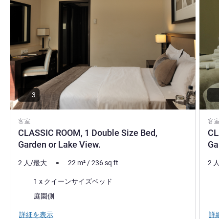
3
客室
客
CLASSIC ROOM, 1 Double Size Bed,
CL
Garden or Lake View.
Ga
2 人/最大
22
m²
/
236
sq ft
2 
寝具
寝
1 x クイーンサイズベッド
ビュー:
ビュ
庭園側
詳細を表示
詳