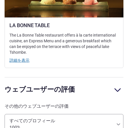
LA BONNE TABLE
The La Bonne Table restaurant offers à la carte international
cuisine, an Express Menu and a generous breakfast which
can be enjoyed on the terrace with views of peaceful lake
Tshombe.
詳細を表示
ウェブユーザーの評価
その他のウェブユーザーの評価
すべてのプロフィール
100%