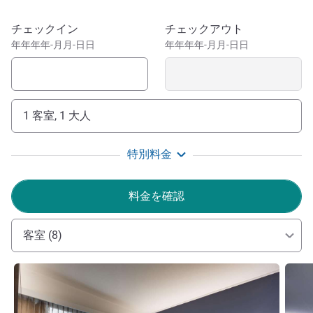
ビジネス街との間という便利な場所に位置しています。ま
さに、ビジネスとレジャーの両方に最適なホテルです。
このホテルを予約
チェックイン
チェックアウト
ウェリントンの中心に滞在するメルキュール アベル タス
年年年年-月月-日日
年年年年-月月-日日
マンは、快適な客室、会議施設、無料の Wi-Fi を備え、官
庁街や市内の人気スポットも歩いてすぐの距離にありま
す。ビジネスや企業の旅行に最適です。
1 客室, 1 大人
ウェリントン：最もクールな首都!
メルキュール ウェリントンへようこそ。首都の中心
特別料金
部、活気あふれるキューバ ストリートからすぐのところ
にあるオアシスのようなホテルです。ぜひウェリントンな
料金を確認
らではの魅力を感じてみてください。
Kevin D'Souza ホテル経営
客室 (8)
詳細を表示
詳細