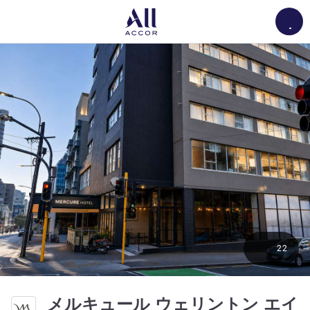
Load
22
メルキュール ウェリントン エイ