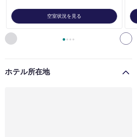
空室状況を見る
4
ページ中
1
ページ
, 客室 1 : スタンダードルーム、クイー
前に戻る - 客室
次へ
ホテル所在地