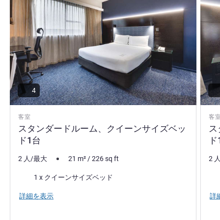
4
客室
客
スタンダードルーム、クイーンサイズベッ
ス
ド1台
ド
2 人/最大
21
m²
/
226
sq ft
2 
寝具
寝
1 x クイーンサイズベッド
詳細を表示
詳