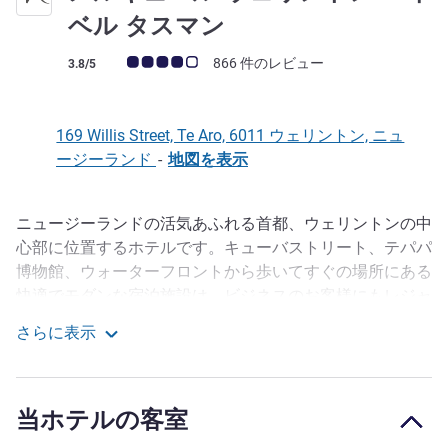
4 つ星
ベル タスマン
お客さまの声 (確認済みレビュー アコーホテルズ)
866 件のレビュー
3.8/5
169 Willis Street, Te Aro, 6011 ウェリントン, ニュ
ージーランド
-
地図を表示
ニュージーランドの活気あふれる首都、ウェリントンの中
説明
心部に位置するホテルです。キューバストリート、テパパ
博物館、ウォーターフロントから歩いてすぐの場所にある
快適でモダンな宿泊施設は、ビジネスのお客様にもレジャ
ーのお客様にもおすすめです。公共交通機関へのアクセス
さらに表示
が良いため、街の文化や料理、自然の美しさを探検するの
メルキュール ウェリントン エイベル タスマン
に便利な拠点となっています。
メルキュール ウェリントン アベル タスマンは、キューバ
当ホテルの客室
ストリートのエンターテインメント地区とウェリントンの