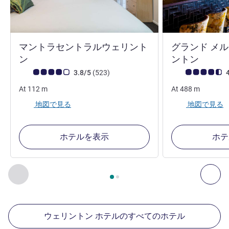
マントラセントラルウェリント
グランド メル
4 つ星
5 つ星
ン
ントン
お客さまの声 (確認済みレビュー アコーホテルズ)
件のレビュー
お客さまの声 (確
3.8/5
(523
)
4
At
112
m
At
488
m
地図で見る
地図で見る
ホテルを表示
ホテ
2
ページ中
1
ページ
, 周辺の他の施設 1 :, 周辺の他の施設 2 :,
前に戻る - 周辺の他の施設
次へ
ウェリントン ホテルのすべてのホテル