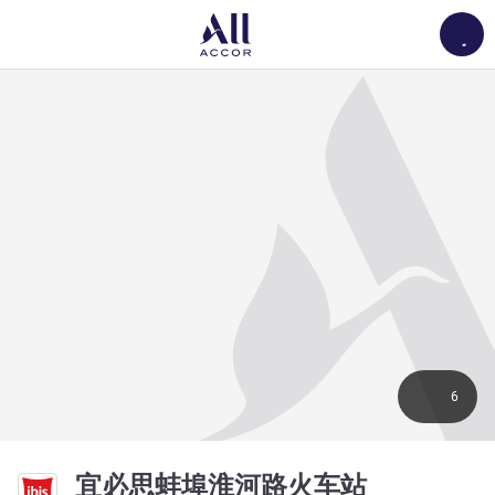
Load
6
3 星
宜必思蚌埠淮河路火车站