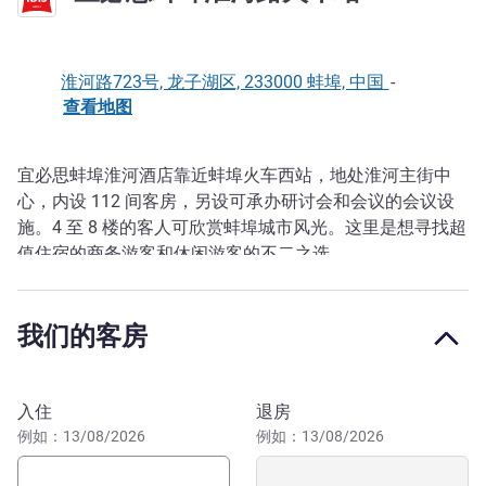
淮河路723号, 龙子湖区, 233000 蚌埠, 中国
-
查看地图
宜必思蚌埠淮河酒店靠近蚌埠火车西站，地处淮河主街中
描述
心，内设 112 间客房，另设可承办研讨会和会议的会议设
施。4 至 8 楼的客人可欣赏蚌埠城市风光。这里是想寻找超
值住宿的商务游客和休闲游客的不二之选。
我们的客房
预订此酒店
入住
退房
例如：13/08/2026
例如：13/08/2026