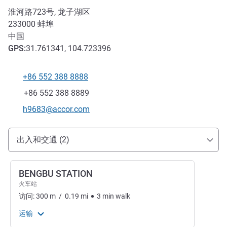
淮河路723号, 龙子湖区
233000
蚌埠
中国
GPS
:
31.761341, 104.723396
+86 552 388 8888
电话
传真
+86 552 388 8889
联系电子邮件
h9683@accor.com
抵达和交通
出入和交通 (2)
BENGBU STATION
火车站
访问:
300
m
/
0.19
mi
3
min
walk
运输