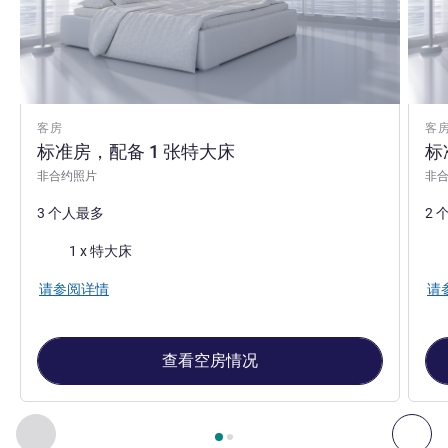
客房
客
标准房，配备 1 张特大床
标
非合约照片
非
3 个人最多
2 
床上用品
床
1 x 特大床
请参阅详情
请
查看空房情况
第
1
页，共
2
页
, 客房 1 : 标准房，配备 1 张特大床 , 客房 2
上一个 - 客房
下一