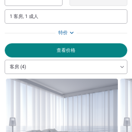
1 客房, 1 成人
特价
查看价格
客房 (4)
请参阅详情
请参