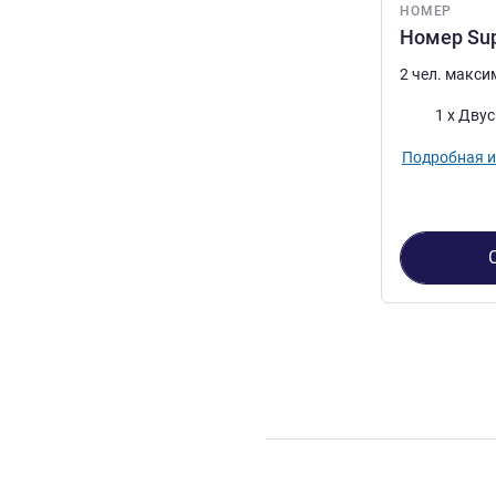
НОМЕР
Номер Sup
2 чел. макс
Постель
1 x Дву
Подробная 
Страница
1
из