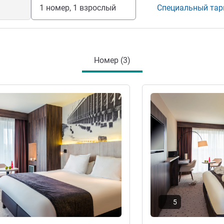
1 номер, 1 взрослый
Специальный та
вокзал и общественная автостоянка.
 бесплатный WIFI.
ие отелем
Номер (3)
информация
Подробная информац
5