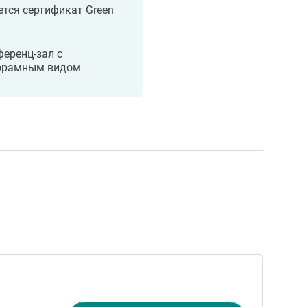
тся сертификат Green
еренц-зал с
орамным видом