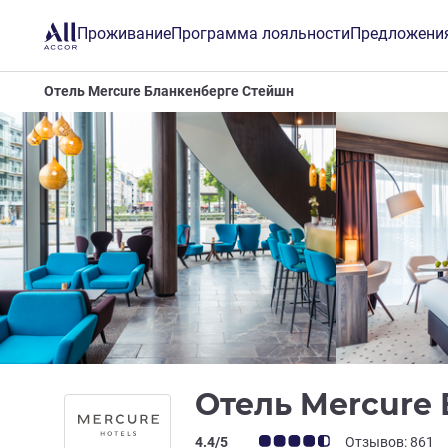
Проживание
Программа лояльности
Предложени
Отель Mercure Бланкенберге Стейшн
Отель Mercure
Примечание: отзывы клиентов (Рейт
4.4/5
Отзывов: 861