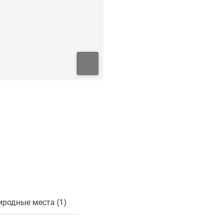
онной почты
иродные места (1)