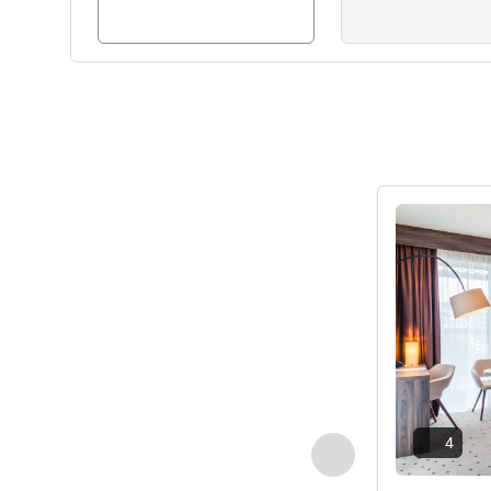
Рядом с отелем находятся 
На всей территории отеля -
Sarah Van Lierde Управлен
Подробная 
4
Назад - Номер