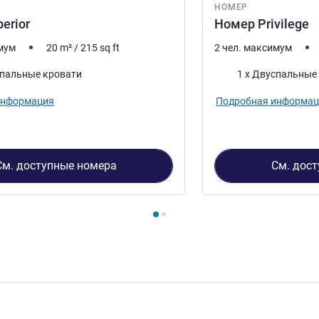
НОМЕР
erior
Номер Privilege
имум
20
m²
/
215
sq ft
2 чел. максимум
Постель
спальные кровати
1 x Двуспальные
информация
Подробная информац
См. доступные номера
См. дос
2
, Номер 1 : Номер Superior , Номер 2 : Номер Privilege