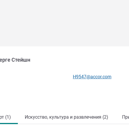
берге Стейшн
Контактный адрес электр
H9547@accor.com
т (1)
Искусство, культура и развлечения (2)
Пр