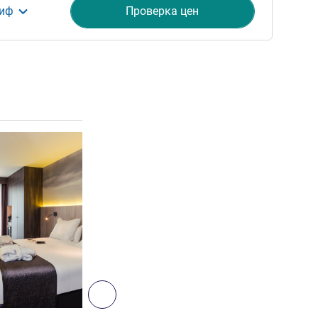
риф
Проверка цен
ия
Подробная информация
4
Далее - Номер