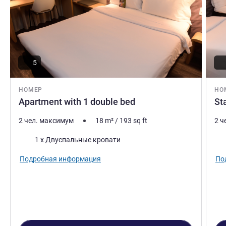
5
НОМЕР
НО
Apartment with 1 double bed
St
2 чел. максимум
18
m²
/
193
sq ft
2 ч
Постель
Пос
1 x Двуспальные кровати
Подробная информация
По