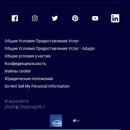
Accor Facebook
Accor Instagram
Accor Twitter
Accor Pinterest
Accor Youtube
Accor Li
Общие Условия Предоставления Услуг
Общие Условия Предоставления Услуг - Adagio
Общие условия участия
Конфиденциальность
Файлы cookie
Юридические положения
Do Not Sell My Personal Information
© Accor2019
沪ICP备10203162号-7
SSL Secure – globalSign