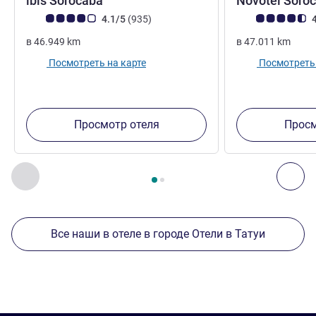
ibis Sorocaba
Novotel Soro
Примечание: отзывы клиентов (Рейтинг ALL)
Отзывов
Примечание: отз
4.1/5
(935
)
4
в
46.949
km
в
47.011
km
Посмотреть на карте
Посмотреть 
Просмотр отеля
Просм
Страница
1
из
2
, Другие отели поблизости 1 :, Другие оте
Назад - Другие отели поблизости
Дал
Все наши в отеле в городе Отели в Татуи