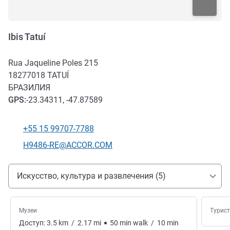
Ibis Tatuí
Rua Jaqueline Poles 215
18277018
TATUÍ
БРАЗИЛИЯ
GPS
:
-23.34311, -47.87589
+55 15 99707-7788
Телефон
Контактный адрес электронной почты
H9486-RE@ACCOR.COM
Доступ и транспорт
Искусство, культура и развлечения (5)
Музеи
Турис
Доступ:
3.5
km
/
2.17
mi
50
min
walk
/
10
min