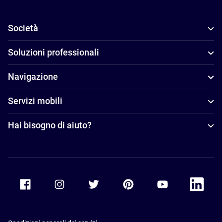
Società
Soluzioni professionali
Navigazione
Servizi mobili
Hai bisogno di aiuto?
Accor Facebook
Accor Instagram
Accor Twitter
Accor Pinterest
Accor Youtube
Accor Li