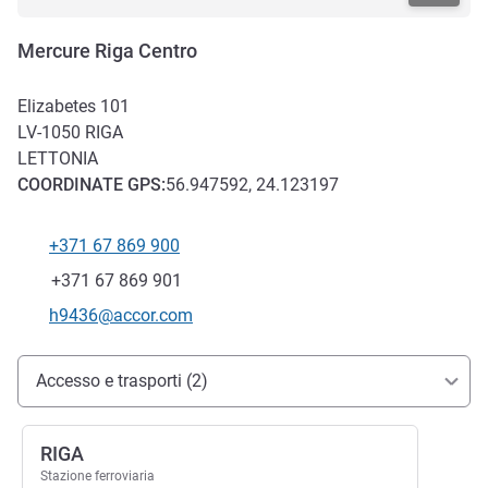
Mercure Riga Centro
Elizabetes 101
LV-1050
RIGA
LETTONIA
COORDINATE
GPS
:
56.947592, 24.123197
+371 67 869 900
Telefono
Fax
+371 67 869 901
E-mail di contatto
h9436@accor.com
Accesso e trasporti
Accesso e trasporti (2)
RIGA
Stazione ferroviaria