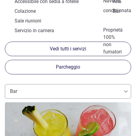
Navetta
Accessibile con sedia a rotelle
Aria
condizionata
Colazione
Bar
Sale riunioni
Proprietà
Servizio in camera
100%
non
Vedi tutti i servizi
fumatori
Parcheggio
Bar
Visualizza dettagli