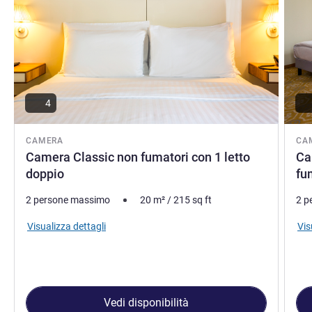
4
CAMERA
CA
Camera Classic non fumatori con 1 letto
Ca
doppio
fu
2 persone massimo
20
m²
/
215
sq ft
2 p
Visualizza dettagli
Vis
Vedi disponibilità