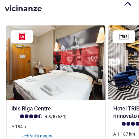
vicinanze
3 stelle
ibis Riga Centre
Hotel TRIB
rinnovato
Giudizio clienti (Valutazione ALL)
recensioni
4.3/5
(689
)
Giudizio clie
A
184
m
A
1.187
km
vedi sulla mappa