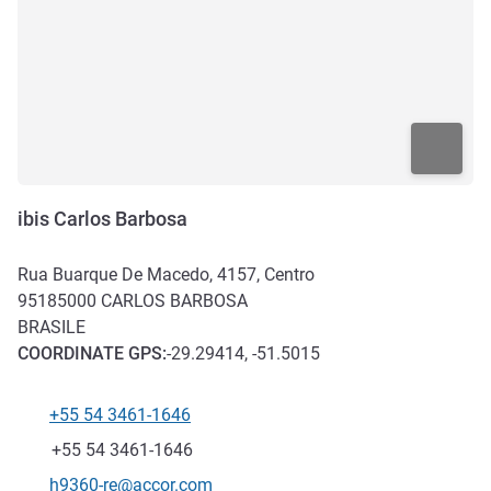
ibis Carlos Barbosa
Rua Buarque De Macedo, 4157, Centro
95185000
CARLOS BARBOSA
BRASILE
COORDINATE
GPS
:
-29.29414, -51.5015
+55 54 3461-1646
Telefono
Fax
+55 54 3461-1646
E-mail di contatto
h9360-re@accor.com