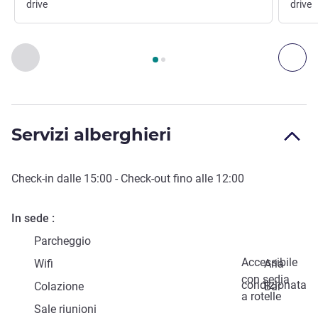
drive
drive
Pagina
1
di
2
, Arte cultura e svago 1 :, Arte cultura e svago 2 :
Precedente - Arte cultura e svago
Suc
Servizi alberghieri
Check-in
dalle
15:00
-
Check-out
fino alle
12:00
In sede
Parcheggio
Accessibile
Wifi
Aria
con sedia
condizionata
Colazione
Bar
a rotelle
Sale riunioni