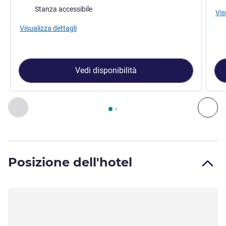
Stanza accessibile
Vis
Visualizza dettagli
Vedi disponibilità
Pagina
1
di
2
, Camera 1 : Camera Standard con 1 letto matrim
Precedente - Camera
Suc
Posizione dell'hotel