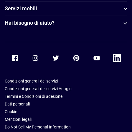
Servizi mobili
Hai bisogno di aiuto?
Accor Facebook
Accor Instagram
Accor Twitter
Accor Pinterest
Accor Youtube
Accor Li
Condizioni generali dei servizi
Condizioni generali dei servizi Adagio
Termini e Condizioni di adesione
Dati personali
Cookie
Menzioni legali
Do Not Sell My Personal Information