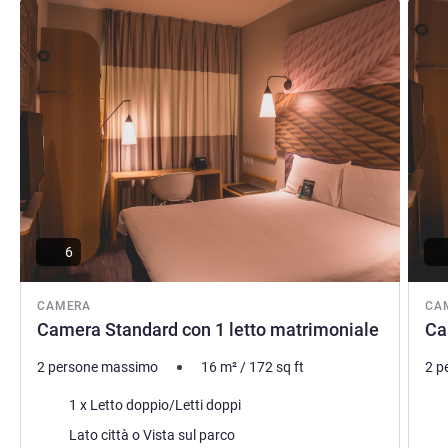
Visualizza dettagli
Visual
Ana Karen Brambilla, Gestione hotel
6
CAMERA
CA
Camera Standard con 1 letto matrimoniale
Ca
2 persone massimo
16
m²
/
172
sq ft
2 p
Biancheria da letto
Bia
1 x Letto doppio/Letti doppi
Vista:
Vist
Lato città o Vista sul parco