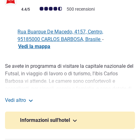
Giudizio clienti (Valutazione ALL)
500 recensioni
4.4/5
Rua Buarque De Macedo, 4157, Centro,
95185000 CARLOS BARBOSA, Brasile
-
Vedi la mappa
Se avete in programma di visitare la capitale nazionale del
Descrizione
Futsal, in viaggio di lavoro o di turismo, l'ibis Carlos
Barbosa vi attende. Le camere sono confortevoli e
accoglienti, per singoli, coppie e famiglie, e sono dotate di
arai condizionata e WIFI gratuito. Nel ristorante troverete la
Vedi altro
colazione opzionale con piatti vari. Per spuntini e bevande,
ibis Carlos Barbosa
il bar è aperto 24/7. Inoltre l'hotel dispone di spazio per
bambini e parcheggio. Il vostro cane è il benvenuto, a
Informazioni sull'hotel
pagamento.
Approfittate dell'opportunità di scoprire di più della Serra