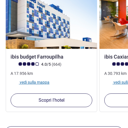
2 stelle
ibis budget Farroupilha
ibis Caxia
Giudizio clienti (Valutazione ALL)
recensioni
Giudizio clie
4.0/5
(664
)
A
17.956
km
A
30.793
km
vedi sulla mappa
vedi su
Scopri l'hotel