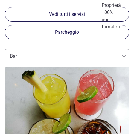
Proprietà
100%
Vedi tutti i servizi
non
fumatori
Parcheggio
Bar
Visualizza dettagli