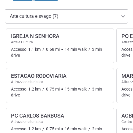
Accesso e trasporti
Arte cultura e svago (7)
IGREJA N SENHORA
PQ E
Arte e Cultura
Attrazz
Accesso:
1.1
km
/
0.68
mi
14
min
walk
/
3
min
Acces
drive
drive
ESTACAO RODOVIARIA
MAR
Attrazzione turistica
Attrazz
Accesso:
1.2
km
/
0.75
mi
15
min
walk
/
3
min
Acces
drive
drive
PC CARLOS BARBOSA
ACB
Attrazzione turistica
Centro 
Accesso:
1.2
km
/
0.75
mi
16
min
walk
/
2
min
Acces