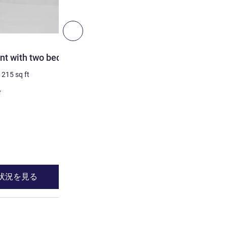
4
次へ - 客室
客室
nt with two beds
Art Deco Suite Apartment
/
215
sq ft
3 人/最大
27
m²
/
290
sq ft
寝具
ド
2 x ダブルベッド
詳細を表示
状況を見る
空室状況を見
 Standard Apartment with two beds