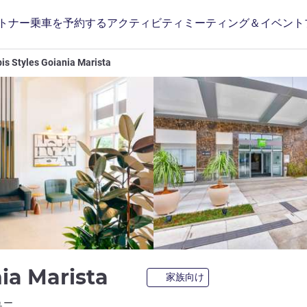
トナー
乗車を予約する
アクティビティ
ミーティング＆イベント
bis Styles Goiania Marista
3 つ星
nia Marista
家族向け
ホテルズ)
ュー