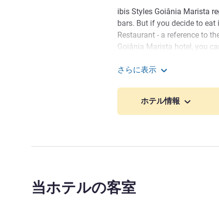
ibis Styles Goiânia Marista re
bars. But if you decide to eat
Restaurant - a reference to the
Goiânia Marista hotel, you ca
Areião Park, Mutirama Park
さらに表示
Goiânia also offers many opt
ibis Styles Goiania Mari
ibis Styles Goiânia Marista is
ホテル情報
amid the city's renowned bar
from Bougainville Mall, the ho
The staff of Ibis Styles Go
guests a unique stay at an a
a privileged location in one o
Johnny Hildefonso ホテル
当ホテルの客室