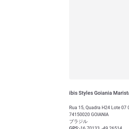
ibis Styles Goiania Marist
Rua 15, Quadra H24 Lote 07 
74150020
GOIANIA
ブラジル
GPS
:
-16.70133, -49.26514