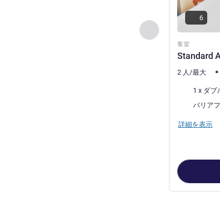
6
前に戻る - 客室
客室
Standard A
2 人/最大
寝具
1 x ダ
バリア
詳細を表示
4
ページ中
1
ペ