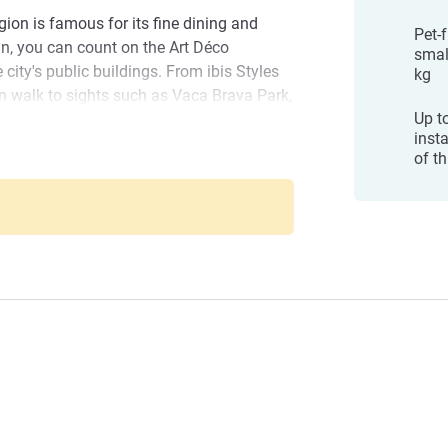
gion is famous for its fine dining and
Pet-
 in, you can count on the Art Déco
smal
 city's public buildings. From ibis Styles
kg
n walk to sights such as Vaca Brava Park,
Up to
 and the Three Landmarks Monument.
inst
ions of museums and fairs.
of th
sta
 perfect for business or leisure. Located
s and restaurants and just 750 metres
tel boasts a prime location.
iânia Maristhotel welcome you! We offer
ffordable hotel with a modern design and
f the city's main neighborhoods.
経営