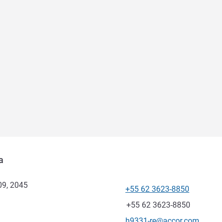
a
09, 2045
+55 62 3623-8850
電話番号
ファックス
+55 62 3623-8850
Eメール
h9331-re@accor.com