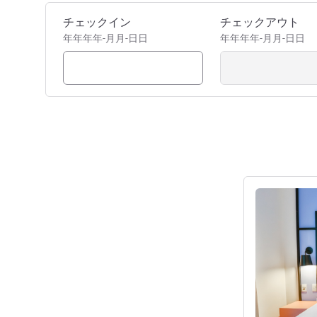
このホテルを予約
チェックイン
チェックアウト
年年年年-月月-日日
年年年年-月月-日日
詳細を表示