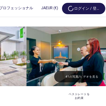
Loading...
プロフェッショナル
JA
EUR
(€)
ログイン / 登録
41の写真/ビデオを見る
ベストレートを
お約束