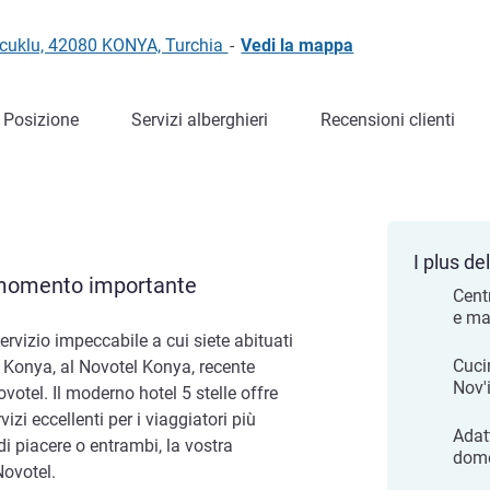
lcuklu, 42080 KONYA, Turchia
-
Vedi la mappa
Posizione
Servizi alberghieri
Recensioni clienti
I plus del
i momento importante
Cent
e ma
ervizio impeccabile a cui siete abituati
Cuci
 Konya, al Novotel Konya, recente
Nov'
votel. Il moderno hotel 5 stelle offre
izi eccellenti per i viaggiatori più
Adat
 di piacere o entrambi, la vostra
dome
Novotel.