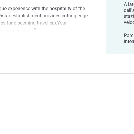
A la
ue experience with the hospitality of the
dell
5star establishment provides cutting-edge
stazi
velo
ties for discerning travellers.Your
 Novotel Konya.
Parc
hotel
inte