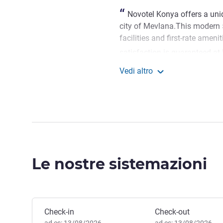
Novotel Konya offers a uniq
city of Mevlana.This modern 
facilities and first-rate ameni
satisfaction is guaranteed at
Murat PEKSOMLU, Gestione 
Vedi altro
Novotel Konya
Le nostre sistemazioni
Prenota questo hotel
Check-in
Check-out