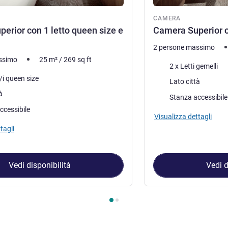
ra
CAMERA
erior con 1 letto queen size e
Camera Superior co
2 persone massimo
ssimo
25
m²
/
269
sq ft
Biancheria da letto
2 x Letti gemelli
letto
/i queen size
Vista:
Lato città
à
Stanza accessibile
ccessibile
Visualizza dettagli
tagli
Vedi disponibilità
Vedi d
amera 1 : Camera Superior con 1 letto queen size e divano , Came