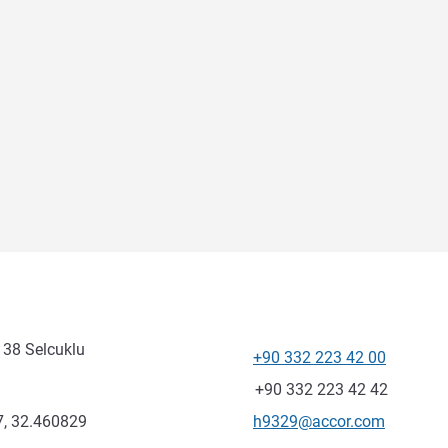
 38 Selcuklu
+90 332 223 42 00
Telefono
Fax
+90 332 223 42 42
E-mail di contatto
, 32.460829
h9329@accor.com