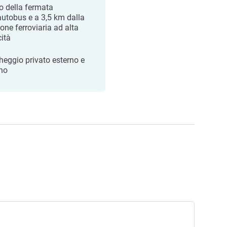
to della fermata
'autobus e a 3,5 km dalla
one ferroviaria ad alta
cità
heggio privato esterno e
rno