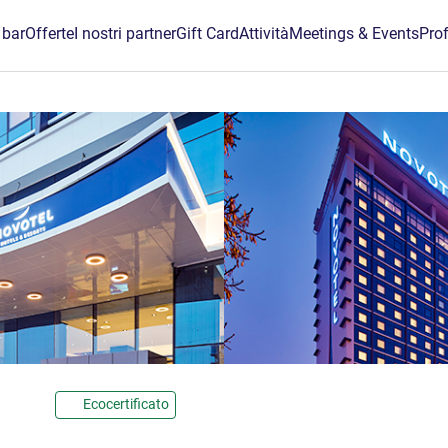
 bar
Offerte
I nostri partner
Gift Card
Attività
Meetings & Events
Prof
 stelle
Ecocertificato