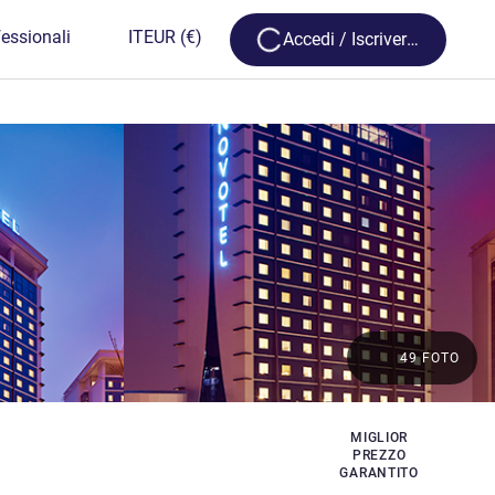
Loading...
essionali
IT
EUR
(€)
Accedi / Iscriversi
49 FOTO
MIGLIOR
PREZZO
GARANTITO