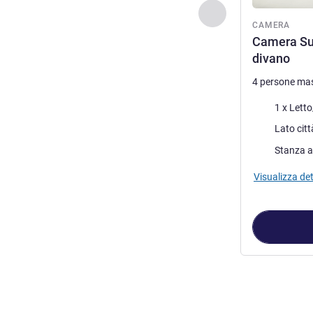
Precedente - Came
CAMERA
Camera Sup
divano
4 persone ma
Biancheria da 
1 x Letto
Vista:
Lato citt
Stanza a
Visualizza det
Pagina
1
di
2
, C