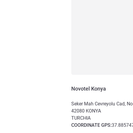
Novotel Konya
Seker Mah Cevreyolu Cad, No
42080
KONYA
TURCHIA
COORDINATE
GPS
:
37.885747
Accesso e trasporti