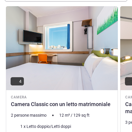
Visualizza dettagli
Visual
4
CAMERA
CA
Camera Classic con un letto matrimoniale
Ca
ma
2 persone massimo
12
m²
/
129
sq ft
3 p
Biancheria da letto
1 x Letto doppio/Letti doppi