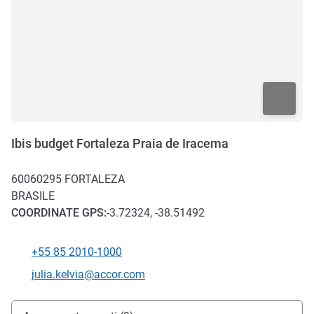
Ibis budget Fortaleza Praia de Iracema
60060295
FORTALEZA
BRASILE
COORDINATE
GPS
:
-3.72324, -38.51492
+55 85 2010-1000
Telefono
E-mail di contatto
julia.kelvia@accor.com
Accesso e trasporti