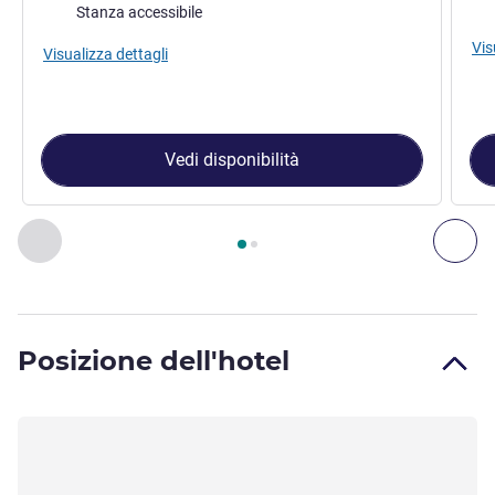
Bia
Stanza accessibile
Vis
Visualizza dettagli
Vedi disponibilità
Pagina
1
di
2
, Camera 1 : Camera Classic con un letto matri
Precedente - Camera
Suc
Posizione dell'hotel