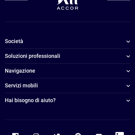
Società
Soluzioni professionali
Navigazione
Servizi mobili
Hai bisogno di aiuto?
Accor Facebook
Accor Instagram
Accor Twitter
Accor Pinterest
Accor Youtube
Accor Li