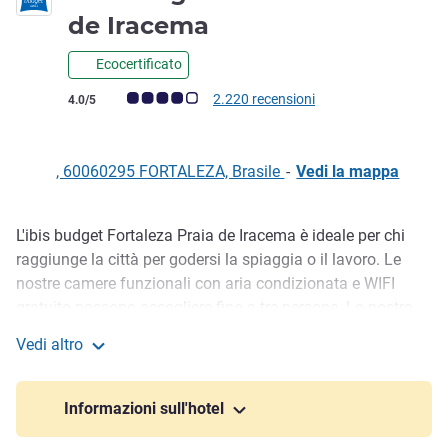
2 stelle
de Iracema
Ecocertificato
Giudizio clienti (Valutazione ALL)
2.220 recensioni
4.0/5
, 60060295 FORTALEZA, Brasile
-
Vedi la mappa
L'ibis budget Fortaleza Praia de Iracema è ideale per chi
Descrizione
raggiunge la città per godersi la spiaggia o il lavoro. Le
nostre camere funzionali con aria condizionata e WIFI
gratuito possono accogliere fino a tre persone. La nostra
salutare colazione offre prodotti diversificati per un pasto
Vedi altro
sano e bilanciato. L'hotel a Fortaleza dispone di un centro
Ibis budget Fortaleza Praia de Iracema
business e di un minimarket aperto 24 ore al giorno con
spuntini, bevande e prodotti da bagno a prezzi convenienti.
Informazioni sull'hotel
L'hotel ibis budget dista soli 7 minuti a piedi dalla spiaggia