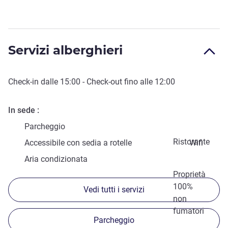
Servizi alberghieri
Check-in
dalle
15:00
-
Check-out
fino alle
12:00
In sede
Parcheggio
Ristorante
Accessibile con sedia a rotelle
Wifi
Aria condizionata
Proprietà
100%
Vedi tutti i servizi
non
fumatori
Parcheggio