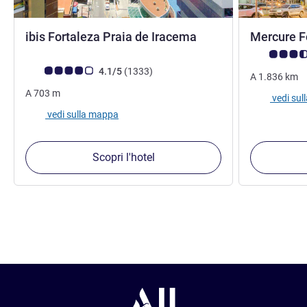
3 stelle
ibis Fortaleza Praia de Iracema
Mercure F
Giudizio clie
Giudizio clienti (Valutazione ALL)
recensioni
4.1/5
(1333
)
A
1.836
km
A
703
m
vedi su
vedi sulla mappa
Scopri l'hotel