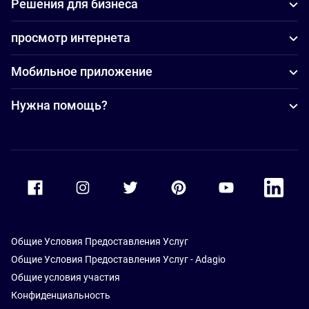
Решения для бизнеса
просмотр интернета
Мобильное приложение
Нужна помощь?
Accor Facebook
Accor Instagram
Accor Twitter
Accor Pinterest
Accor Youtube
Accor Li
Общие Условия Предоставления Услуг
Общие Условия Предоставления Услуг - Adagio
Общие условия участия
Конфиденциальность