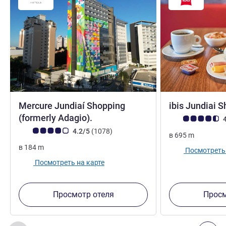
Mercure Jundiaí Shopping
ibis Jundiai 
4 звезды
(formerly Adagio).
Примечание: отз
4
Примечание: отзывы клиентов (Рейтинг ALL)
Отзывов
4.2/5
(1078
)
в
695
m
в
184
m
Посмотреть 
Посмотреть на карте
Просмотр отеля
Просм
Страница
1
из
2
, Другие отели поблизости 1 :, Другие оте