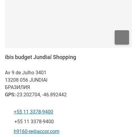
ibis budget Jundiaí Shopping
Av 9 de Julho 3401
13208 056
JUNDIAI
БРАЗИЛИЯ
GPS
:
-23.202704, -46.892442
+55 11 3378-9400
Телефон
Факс
+55 11 3378-9400
Контактный адрес электронной почты
h9160-re@accor.com