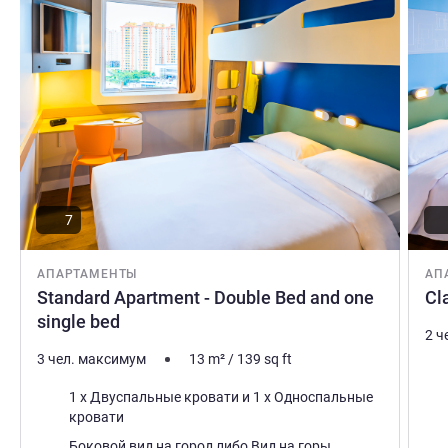
7
АПАРТАМЕНТЫ
АП
Standard Apartment - Double Bed and one
Cl
single bed
2 ч
3 чел. максимум
13
m²
/
139
sq ft
Пос
Постель
1 x Двуспальные кровати и 1 x Односпальные
Вид
кровати
Виды:
Боковой вид на город либо Вид на горы