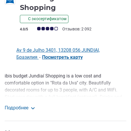
2 звезды
Shopping
С экосертификатом
Примечание: отзывы клиентов (Рейтинг ALL)
Отзывов: 2 092
4.0/5
Av 9 de Julho 3401, 13208 056 JUNDIAI,
Бразилия
-
Посмотреть карту
ibis budget Jundiaí Shopping is a low cost and
Описание
comfortable option in "Rota da Uva" city. Beautifully
decorated rooms for up to 3 people, with A/C and WiFi.
Start your day with a full breakfast (optional). Drinks and
snacks available at the U!Mano Bar in the lobby next to
Подробнее
Reception. Parking and laundry facilities also available. We
ibis budget Jundiaí Shopping
are a pet-friendly hotel - contact us for more information.
Enjoy the comfort of a hotel next to Hopi Hari - just 15