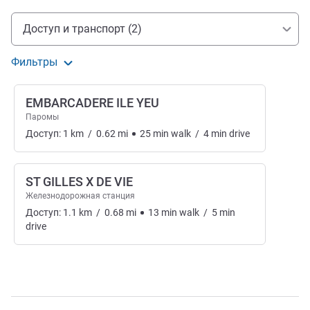
Доступ и транспорт
Доступ и транспорт (2)
Фильтры
EMBARCADERE ILE YEU
Паромы
Доступ:
1
km
/
0.62
mi
25
min
walk
/
4
min
drive
ST GILLES X DE VIE
Железнодорожная станция
Доступ:
1.1
km
/
0.68
mi
13
min
walk
/
5
min
drive