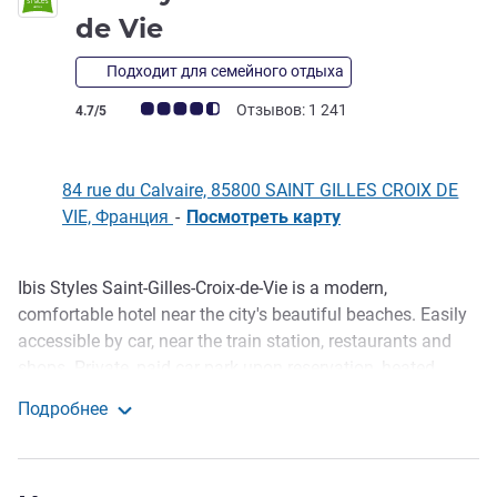
3 звезды
de Vie
Подходит для семейного отдыха
Примечание: отзывы клиентов (Рейтинг ALL)
Отзывов: 1 241
4.7/5
84 rue du Calvaire, 85800 SAINT GILLES CROIX DE
VIE, Франция
-
Посмотреть карту
Ibis Styles Saint-Gilles-Croix-de-Vie is a modern,
Описание
comfortable hotel near the city's beautiful beaches. Easily
accessible by car, near the train station, restaurants and
shops. Private, paid car park upon reservation, heated
indoor pool open for 8 months of the year, and a meeting
Подробнее
room. Ideal for those looking for an urban and quiet place
ibis Styles Saint Gilles Croix de Vie
to explore the surroundings and enjoy the best beaches in
the city.