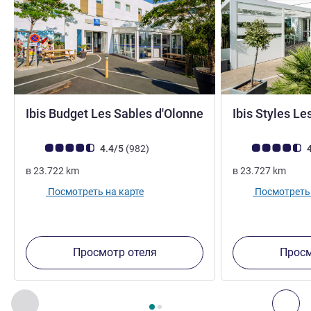
Ibis Budget Les Sables d'Olonne
Ibis Styles Le
2 звезды
Примечание: отзывы клиентов (Рейтинг ALL)
Отзывов
Примечание: отз
4.4/5
(982
)
4
в
23.722
km
в
23.727
km
Посмотреть на карте
Посмотреть 
Просмотр отеля
Просм
Страница
1
из
2
, Другие отели поблизости 1 :, Другие оте
Назад - Другие отели поблизости
Дал