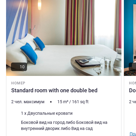
10
НОМЕР
НО
Standard room with one double bed
Do
2 чел. максимум
15
m²
/
161
sq ft
2 ч
Постель
Пос
1 x Двуспальные кровати
Виды:
Плю
Боковой вид на город либо Боковой вид на
внутренний дворик либо Вид на сад
По