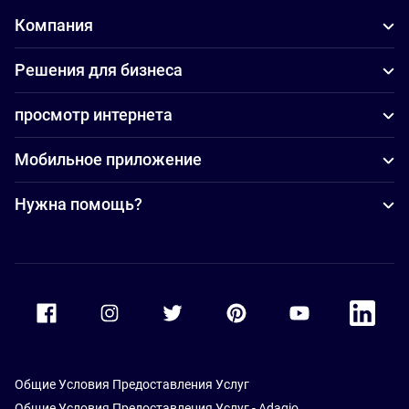
Компания
Решения для бизнеса
просмотр интернета
Мобильное приложение
Нужна помощь?
Accor Facebook
Accor Instagram
Accor Twitter
Accor Pinterest
Accor Youtube
Accor Li
Общие Условия Предоставления Услуг
Общие Условия Предоставления Услуг - Adagio