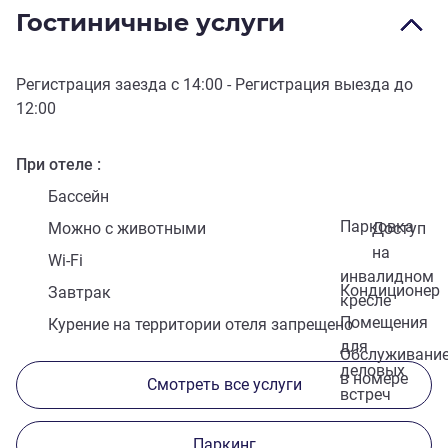
Гостиничные услуги
Регистрация заезда с
14:00
- Регистрация выезда до
12:00
При отеле
Бассейн
Парковка
Можно с животными
Доступ
на
Wi-Fi
инвалидном
Кондиционер
Завтрак
кресле
Помещения
Курение на территории отеля запрещено
для
Обслуживани
деловых
в номере
Смотреть все услуги
встреч
Паркинг