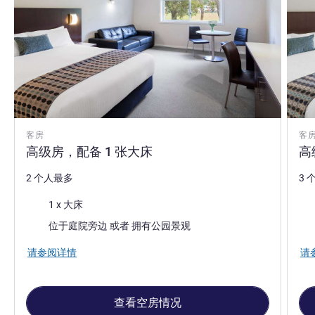
客房
客
高级房，配备 1 张大床
高
2 个人最多
3 
床上用品
床
1 x 大床
景色:
景色
位于庭院旁边 或者 拥有公园景观
请参阅详情
请
查看空房情况