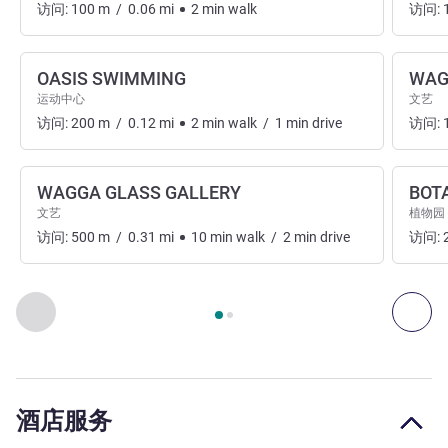
访问:
100
m
/
0.06
mi
2
min
walk
访问:
OASIS SWIMMING
WAG
运动中心
文艺
访问:
200
m
/
0.12
mi
2
min
walk
/
1
min
drive
访问:
WAGGA GLASS GALLERY
BOT
文艺
植物园
访问:
500
m
/
0.31
mi
10
min
walk
/
2
min
drive
访问:
第
1
页，共
2
页
, 艺术、文化和娱乐 1 :, 艺术、文化和娱乐 2 :
上一个 - 艺术、文化和娱乐
下一
酒店服务