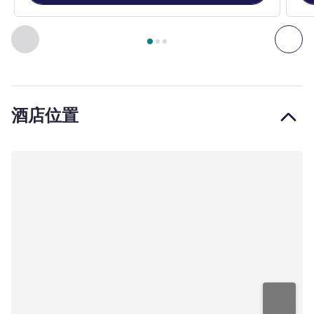
第
1
页，共
3
页
, 客房 1 : 高级房，配备 1 张大床 , 客房 
上一个 - 客房
下一
酒店位置