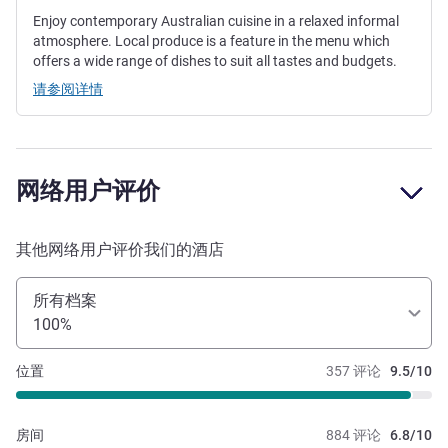
Enjoy contemporary Australian cuisine in a relaxed informal
atmosphere. Local produce is a feature in the menu which
offers a wide range of dishes to suit all tastes and budgets.
请参阅详情
网络用户评价
其他网络用户评价我们的酒店
所有档案
100%
位置
357 评论
9.5/10
房间
884 评论
6.8/10