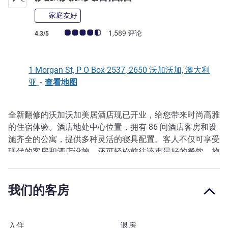
家庭友好
客户意见评级 (ALL 评级)
1,589 评论
4.3/5
1 Morgan St, P O Box 2537, 2650 沃加沃加, 澳大利
亚
-
查看地图
全新翻修的沃加沃加美居酒店现已开业，给您带来时尚高雅
描述
的住宿体验。酒店地处中心位置，拥有 86 间酒店客房和设
施齐全的公寓，提供多种灵活的寝具配置。客人不仅可享受
现代的客房和酒店设施，还可轻松前往该市最好的餐饮、旅
游和商务热门场所。美居酒店提供舒适的床具、可收看免费
Foxtel 频道的大屏纯平电视和现场停车场，是沃加沃加最超
我们的客房
值的酒店。
沃加沃加位于瑞福利纳中心，跨越气势磅礴的马兰比吉河，
是新南威尔士州最大的内陆市，拥有多处融合了澳大利亚自
预订此酒店
入住
退房