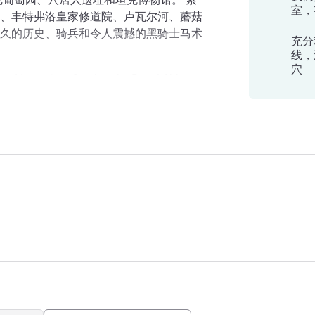
室，
、丰特弗洛皇家修道院、卢瓦尔河、蘑菇
久的历史、骑兵和令人震撼的黑骑士马术
充分利
线，
穴
nd its region: Castles, the Royal Abbey,
 and bell towers, troglodytes, menhirs,
s the Cadre Noir and Loire Valley, which
车站酒店
ld Heritage sites.
！在这项计划中，由充满活力的团队提供
您的期待。欢迎来到索米尔！