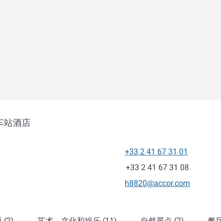
车站酒店
+33 2 41 67 31 01
电话
传真
+33 2 41 67 31 08
联系电子邮件
h8820@accor.com
(2)
艺术、文化和娱乐 (11)
自然景点 (2)
餐厅