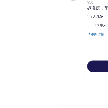
客房
标准房，
1 个人最多
床上用品
1 x 单人
请参阅详情
第
1
页，共
2
页