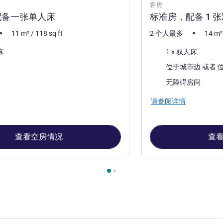
客房
配备一张单人床
标准房，配备 1 
11
m²
/
118
sq ft
2 个人最多
14
m²
床上用品
床
1 x 双人床
景色:
无障碍房间
请参阅详情
查看空房情况
查
, 客房 1 : 标准房，配备一张单人床 , 客房 2 : 标准房，配备 1 