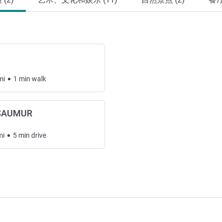
mi
1
min
walk
SAUMUR
mi
5
min
drive