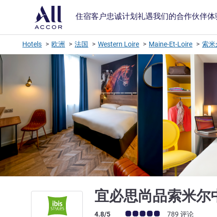
住宿
客户忠诚计划
礼遇
我们的合作伙伴
体
Hotels
欧洲
法国
Western Loire
Maine-Et-Loire
索米
宜必思尚品索米尔
客户意见评级 (ALL 评级)
4.8/5
789 评论