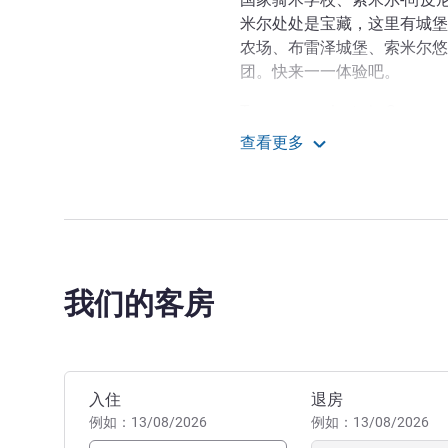
米尔处处是宝藏，这里有城堡
农场、布雷泽城堡、索米尔悠
团。快来一一体验吧。
Treasures aplenty in Saumur a
windmills, vineyards, churches
查看更多
dolmens, mushroom farms, plu
宜必思尚品索米尔中心火
are registered as UNESCO Wor
非常高兴继续为您提供服务
个性化的关照和服务，以满足
Katty LUCAS 酒店管理
我们的客房
预订此酒店
入住
退房
例如：13/08/2026
例如：13/08/2026