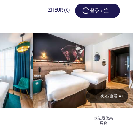
Loading...
ZH
EUR
(€)
登录 / 注册
视频/查看 41
保证最优惠
房价