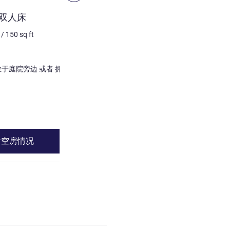
客房
张双人床
标准房，配备 2 张单人床
/
150
sq ft
2 个人最多
15
m²
/
161
sq 
床上用品
1 x 两张单人床
景色:
位于城市边 或者 位于庭院旁边 或者 拥有庭院
无障碍房间
请参阅详情
看空房情况
查看空房情
张双人床