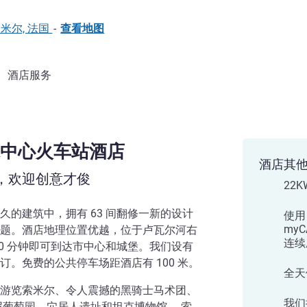
0 索米尔, 法国
-
查看地图
酒店服务
中心火车站酒店
酒店其
，欢迎创意才俊
22
的建筑中，拥有 63 间翻修一新的设计
使用 
my
题。酒店地理位置优越，位于卢瓦尔河右
连续
0 分钟即可到达市中心和城堡。我们设有
。免费的公共停车场距酒店有 100 米。
全天
游览索米尔、令人震撼的黑骑士马术团、
我们
尼葡萄园、穴居人遗址和坦克博物馆。 索