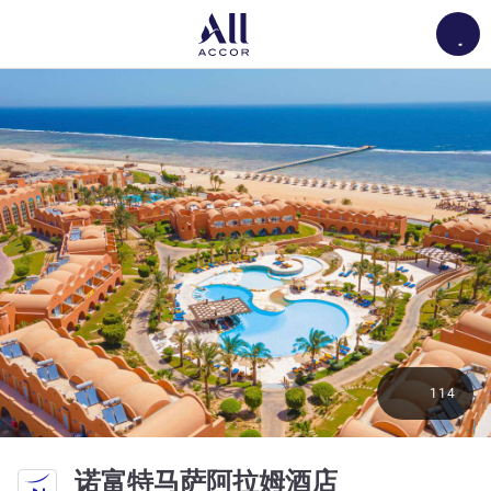
Load
114
5 星
诺富特马萨阿拉姆酒店