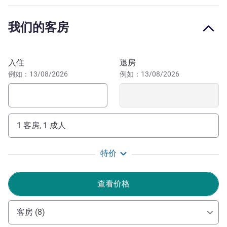
Khanais 的塞提一世神庙。 热爱阳光的客人可以在广阔的
沙滩上享受阳光沐浴。Port Ghalib Marina 提供精彩丰富的
我们的客房
娱乐和美食选择。要探索该地区的丰富历史，您可以参观古
老的翡翠矿山和位于 Khanais 的塞提一世神庙。
预订此酒店
马萨阿拉姆是一个宁静的红海景点，以原始海滩、清澈的海
入住
退房
水和丰富的海洋生物而闻名。客人可以游览世界著名的潜水
例如：13/08/2026
例如：13/08/2026
和浮潜景点、沙漠景观、自然保护区和充满活力的珊瑚礁，
是放松休闲的理想选择。
诺富特马萨阿拉姆酒店热情好客，提供个性化的服务，在
1 客房, 1 成人
愉悦的环境中营造难忘的瞬间是我们的使命。预订您的悠闲
假期，留下难忘的回忆
特价
Mohammed Fouda 酒店管理
查看价格
客房 (8)