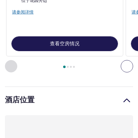
位于花园旁边
请参阅详情
请
查看空房情况
第
1
页，共
4
页
, 客房 1 : 经典房 - 大床 - 花园景观 , 客房 2 
上一个 - 客房
下一
酒店位置