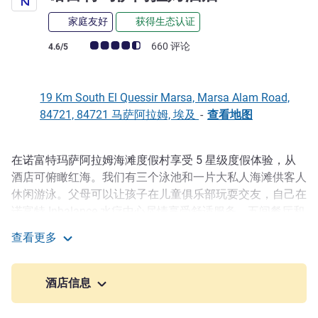
家庭友好
获得生态认证
客户意见评级 (ALL 评级)
660 评论
4.6/5
19 Km South El Quessir Marsa, Marsa Alam Road,
84721, 84721 马萨阿拉姆, 埃及
-
查看地图
在诺富特玛萨阿拉姆海滩度假村享受 5 星级度假体验，从
描述
酒店可俯瞰红海。我们有三个泳池和一片大私人海滩供客人
休闲游泳。父母可以让孩子在儿童俱乐部玩耍交友，自己在
诺富特 Inbalance 水疗中心尽情享受舒适服务。五间餐厅和
酒吧提供丰富多样的餐饮选择，我们还提供 24 小时客房服
查看更多
务，让您可以在优雅舒适的客房中享用我们的精致美食。
诺富特马萨阿拉姆酒店
热爱阳光的客人可以在广阔的沙滩上享受阳光沐浴。Port
酒店信息
Ghalib Marina 提供精彩丰富的娱乐和美食选择。要探索该
地区的丰富历史，您可以参观古老的翡翠矿山和位于