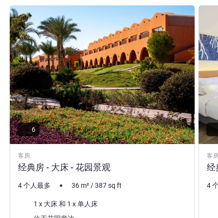
请参阅详情
请参
6
客房
客
经典房 - 大床 - 花园景观
经
4 个人最多
36
m²
/
387
sq ft
4 
床上用品
床
1 x 大床 和 1 x 单人床
景色:
景色