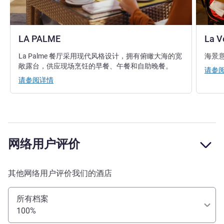
LA PALME
La V
La Palme 餐厅采用现代风格设计，拥有俯瞰大海的宽
海景
敞露台，供应现场烹饪的早餐、午餐和自助晚餐。
请参
请参阅详情
网络用户评价
其他网络用户评价我们的酒店
所有档案
100%