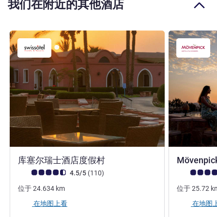
我们在附近的其他酒店
4 星
库塞尔瑞士酒店度假村
Mövenpick
客户意见评级 (ALL 评级)
评论
客户意见评级 (
4.5/5
(110
)
位于
24.634
km
位于
25.72
k
在地图上看
在地图