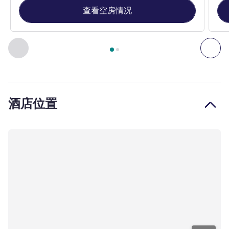
查看空房情况
第
1
页，共
2
页
, 客房 1 : 标准房，配备 2 张单人床 , 客房 2
上一个 - 客房
下一
酒店位置