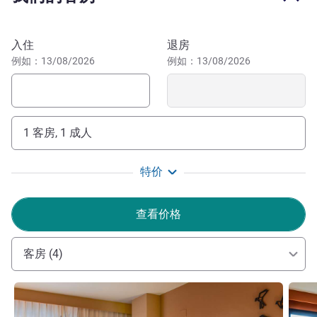
到达圣柱圣母圣殿主教座堂。
预订此酒店
游览萨拉戈萨，入住我们专为满足您的需求而特别设计的任
入住
退房
意一家酒店。一踏出酒店大门，您就能饱览这座城市的美，
例如：13/08/2026
例如：13/08/2026
领略古罗马城凯撒奥古斯塔丰富的罗马、犹太、基督教和伊
斯兰文化。
"欢迎光临宜必思尚品萨拉戈萨中心酒店！我们团队非常
1 客房, 1 成人
乐意助您探索这座城市，从老城区到博物馆和公园，尽览萨
拉戈萨的魅力。更有阿拉贡美食和四款受法定产区 (D.O.) 保
特价
护的葡萄酒等您来品尝。"
MARIA JESUS FUENTES 酒店管理
查看价格
客房 (4)
请参阅详情
请参