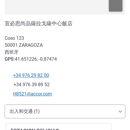
宜必思尚品薩拉戈薩中心飯店
Coso 123
50001
ZARAGOZA
西班牙
GPS
:
41.651226, -0.87474
+34 976 29 82 00
电话
传真
+34 976 39 89 52
联系电子邮件
H8521@accor.com
抵达和交通
出入和交通 (1)