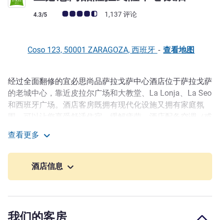
客户意见评级 (ALL 评级)
1,137 评论
4.3/5
Coso 123, 50001 ZARAGOZA, 西班牙
-
查看地图
经过全面翻修的宜必思尚品萨拉戈萨中心酒店位于萨拉戈萨
描述
的老城中心，靠近皮拉尔广场和大教堂、La Lonja、La Seo
和西班牙广场。酒店客房既拥有现代化设施又拥有家庭氛
围，可以让您享受舒适住宿，缓解疲劳。酒店配备空调（或
暖气）和无线网络，提供会议室和停车场（视空闲车位而
查看更多
定）。您还可以在我们全新的酒吧享用特色咖啡或葡萄酒。
宜必思尚品薩拉戈薩中心飯店
萨拉戈萨地理位置优越，交通便利发达，是西班牙最重要的
酒店信息
交通枢纽之一。这里汇集了历史遗产、遗址、各种宗教、重
要的民俗和宗教建筑以及各类博物馆，令这座城市与众不
同。 宜必思尚品萨拉戈萨拉米罗 1 号酒店位于 Casa de los
Morlanes 艺术博物馆旁边，步行几分钟即可到达罗马剧院
我们的客房
和 Caesaraugusta Public Baths 博物馆。不到 10 分钟即可