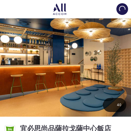
Load
40
3 星
宜必思尚品薩拉戈薩中心飯店