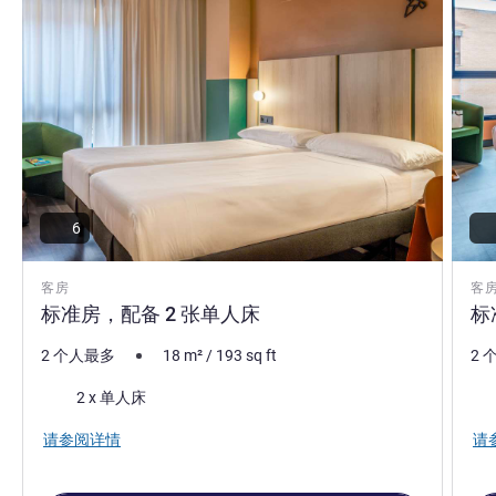
6
客房
客
标准房，配备 2 张单人床
标
2 个人最多
18
m²
/
193
sq ft
2 
床上用品
床
2 x 单人床
请参阅详情
请