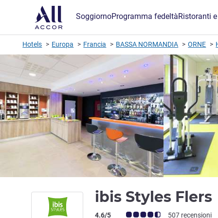
Soggiorno
Programma fedeltà
Ristoranti e
Hotels
Europa
Francia
BASSA NORMANDIA
ORNE
ibis Styles Flers
Giudizio clienti (Valutazione ALL)
4.6/5
507 recensioni