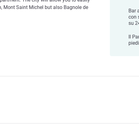
n, Mont Saint Michel but also Bagnole de
Bar 
con 
su 24
Il Pa
piedi