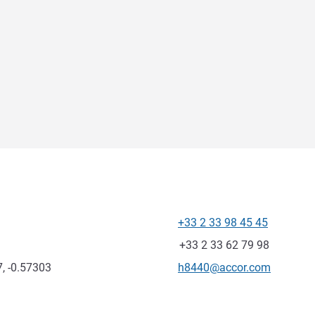
+33 2 33 98 45 45
Telefono
Fax
+33 2 33 62 79 98
E-mail di contatto
, -0.57303
h8440@accor.com