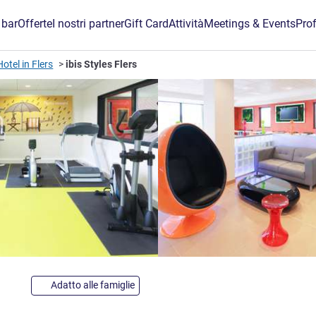
 bar
Offerte
I nostri partner
Gift Card
Attività
Meetings & Events
Prof
Hotel in Flers
ibis Styles Flers
3 stelle
Adatto alle famiglie