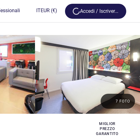
Loading...
essionali
IT
EUR
(€)
Accedi / Iscriversi
7 FOTO
MIGLIOR
PREZZO
GARANTITO