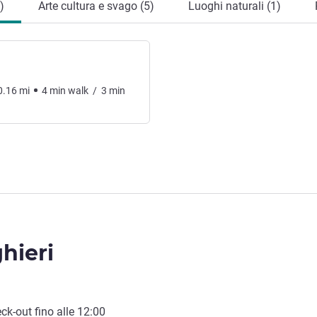
)
Arte cultura e svago (5)
Luoghi naturali (1)
0.16
mi
4
min
walk
/
3
min
ghieri
ck-out
fino alle
12:00