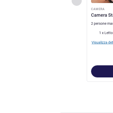
Precedente - Came
CAMERA
Camera Sta
2 persone ma
Biancheria da 
1 x Lett
Visualizza det
Pagina
1
di
2
, C