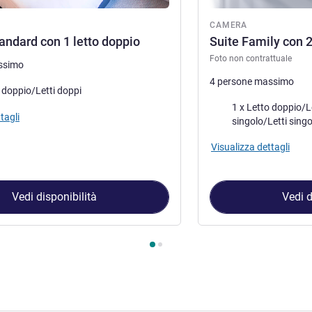
ra
CAMERA
ndard con 1 letto doppio
Suite Family con 
Foto non contrattuale
ssimo
4 persone massimo
letto
o doppio/Letti doppi
Biancheria da letto
1 x Letto doppio/Letti d
tagli
singolo/Letti singo
Visualizza dettagli
Vedi disponibilità
Vedi d
amera 1 : Camera Standard con 1 letto doppio , Camera 2 : Sui