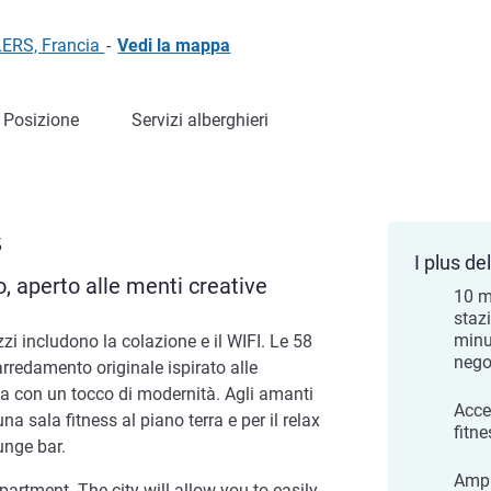
LERS, Francia
-
Vedi la mappa
Posizione
Servizi alberghieri
s
I plus del
 aperto alle menti creative
10 m
stazi
minu
ezzi includono la colazione e il WIFI. Le 58
nego
rredamento originale ispirato alle
a con un tocco di modernità. Agli amanti
Acce
 una sala fitness al piano terra e per il relax
fitne
unge bar.
Ampi
epartment. The city will allow you to easily