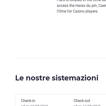
access the Haras du pin, Cae
l'Orne for Casino players.
Le nostre sistemazioni
Prenota questo hotel
Check-in
Check-out