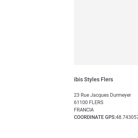
ibis Styles Flers
23 Rue Jacques Durmeyer
61100
FLERS
FRANCIA
COORDINATE
GPS
:
48.743057
Accesso e trasporti